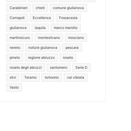
Carabinieri
chieti
comune giulianova
Corropoli
Eccellenza
Fossacesia
giulianova
laquila
marco marsilio
martinsicuro
montesilvano
mosciano
nereto
notizie giulianova
pescara
pineto
regione abruzzo
roseto
roseto degli abruzzi
santomero
Serie D
silvi
Teramo
tortoreto
val vibrata
Vasto