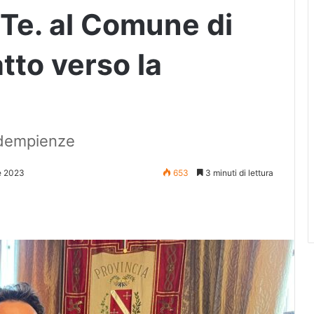
.Te. al Comune di
tto verso la
nadempienze
e 2023
653
3 minuti di lettura