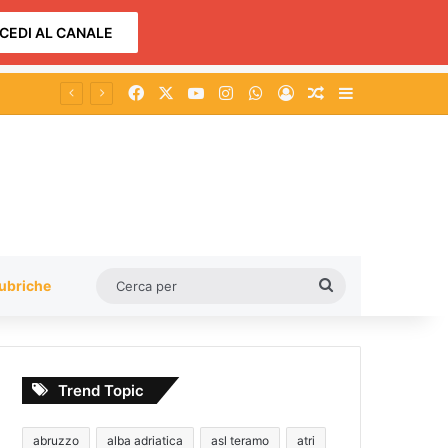
CEDI AL CANALE
Facebook
X
You Tube
Instagram
WhatsApp
Accedi
Un articolo a c
Barra lateral
Nereto, casa di riposo “Rosina Rozzi”: approvata in consiglio la mozione per la tutela della struttura
Cerca
ubriche
per
Trend Topic
abruzzo
alba adriatica
asl teramo
atri