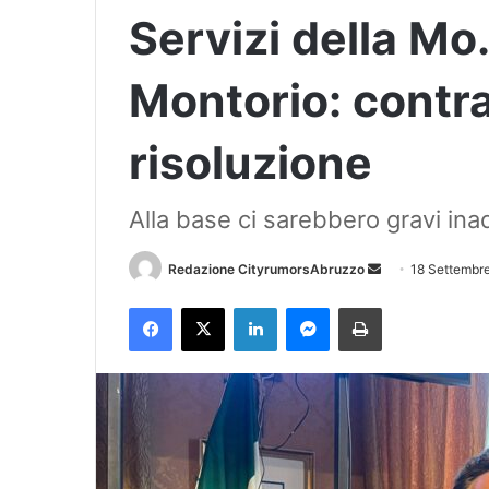
Servizi della Mo
Montorio: contra
risoluzione
Alla base ci sarebbero gravi i
Redazione CityrumorsAbruzzo
I
18 Settembr
n
Facebook
X
LinkedIn
Messenger
Stampa
v
i
a
u
n
'
e