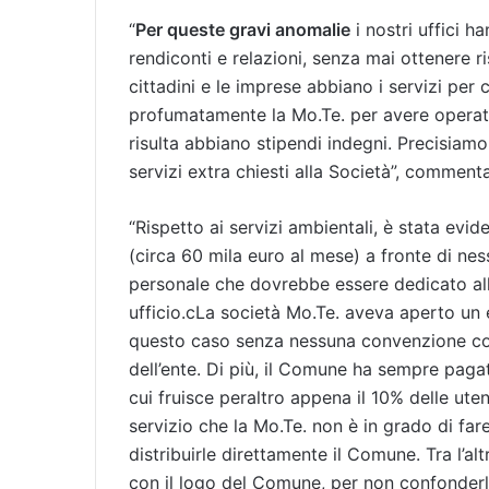
“
Per queste gravi anomalie
i nostri uffici h
rendiconti e relazioni, senza mai ottenere ri
cittadini e le imprese abbiano i servizi per
profumatamente la Mo.Te. per avere operator
risulta abbiano stipendi indegni. Precisia
servizi extra chiesti alla Società”, commenta
“Rispetto ai servizi ambientali, è stata evi
(circa 60 mila euro al mese) a fronte di nes
personale che dovrebbe essere dedicato al
ufficio.cLa società Mo.Te. aveva aperto un 
questo caso senza nessuna convenzione con
dell’ente. Di più, il Comune ha sempre pagat
cui fruisce peraltro appena il 10% delle ute
servizio che la Mo.Te. non è in grado di far
distribuirle direttamente il Comune. Tra l’
con il logo del Comune, per non confonderle