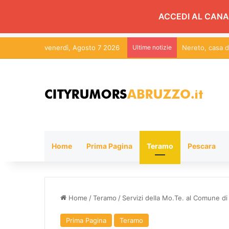
ACCEDI AL CANA
venerdì, Agosto 7 2026
Ultime notizie
Home
Prima Pagina
Teramo
Pescara
Home
/
Teramo
/
Servizi della Mo.Te. al Comune di
Prima Pagina
Teramo