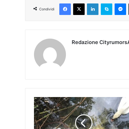
Facebook
X
LinkedIn
Skype
Messenger
Condividi
Redazione Cityrumors