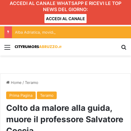
ACCEDI AL CANALE WHATSAPP E RICEVI LE TOP
NEWS DEL GIORNO:
ACCEDI AL CANALE
Alba Adriatica, movida e Gattopardo: conferenza aperta alle forze politiche. L’incontro
Menu
C
Home
/
Teramo
Prima Pagina
Teramo
Colto da malore alla guida,
muore il professore Salvatore
Coccia