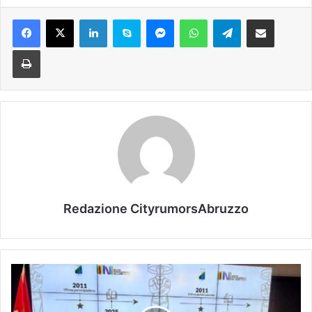
Facebook
X
LinkedIn
Skype
Messenger
WhatsApp
Telegram
Condividi via mail
Stampa
Redazione CityrumorsAbruzzo