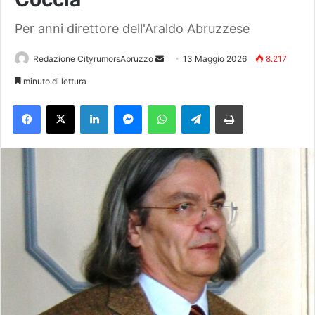
Per anni direttore dell'Araldo Abruzzese
Redazione CityrumorsAbruzzo
I
13 Maggio 2026
8.217
n
minuto di lettura
v
Facebook
X
LinkedIn
Messenger
WhatsApp
Telegram
Stampa
i
a
u
n
'
e
m
a
i
l