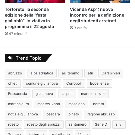
Tortoreto, la seconda
Vicenda Asp1: nuovo
edizione della “festa
incontro per la definizione
gialloblù”: iniziativa in
degli studenti arretrati
programma il 22 agosto
3 ore fa
47 minuti fa
Trend Topic
abruzzo
alba adriatica
asl teramo
atri
Carabinieri
chieti
comune giulianova
Corropoli
Eccellenza
Fossacesia
giulianova
laquila
marco marsilio
martinsicuro
montesilvano
mosciano
nereto
notizie giulianova
pescara
pineto
regione abruzzo
roseto
roseto degli abruzzi
santomero
Serie D
silvi
Teramo
tortoreto
val vibrata
Vasto