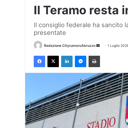
Il Teramo resta i
Il consiglio federale ha sancito 
presentate
Redazione CityrumorsAbruzzo
I
1 Luglio 202
n
Facebook
X
LinkedIn
Messenger
Stampa
v
i
a
u
n
'
e
m
a
i
l