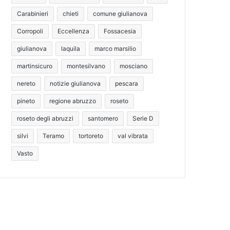
Carabinieri
chieti
comune giulianova
Corropoli
Eccellenza
Fossacesia
giulianova
laquila
marco marsilio
martinsicuro
montesilvano
mosciano
nereto
notizie giulianova
pescara
pineto
regione abruzzo
roseto
roseto degli abruzzi
santomero
Serie D
silvi
Teramo
tortoreto
val vibrata
Vasto