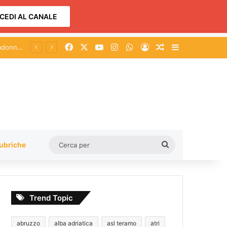
CEDI AL CANALE
Facebook
X
You Tube
Instagram
WhatsApp
Accedi
Un articolo a c
Barra lateral
Cerca
ubriche
per
Trend Topic
abruzzo
alba adriatica
asl teramo
atri