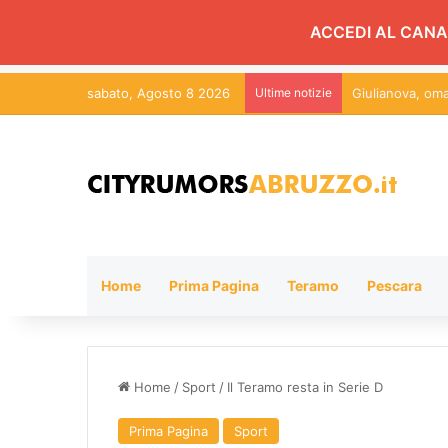
ACCEDI AL CANA
sabato, Agosto 8 2026
Ultime notizie
Studio Confeser
Home
Prima Pagina
Teramo
Pescara
Home
/
Sport
/
Il Teramo resta in Serie D
Prima Pagina
Sport