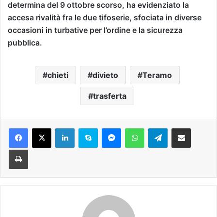
determina del 9 ottobre scorso, ha evidenziato la
accesa rivalità fra le due tifoserie, sfociata in diverse
occasioni in turbative per l’ordine e la sicurezza
pubblica.
chieti
divieto
Teramo
trasferta
Facebook
X
LinkedIn
Skype
Messenger
WhatsApp
Telegram
Condividi via mail
Stampa