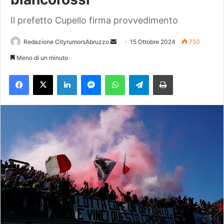
Il prefetto Cupello firma provvedimento
Redazione CityrumorsAbruzzo
I
15 Ottobre 2024
750
n
Meno di un minuto
v
Facebook
X
LinkedIn
Messenger
WhatsApp
Telegram
Stampa
i
a
u
n
'
e
m
a
i
l