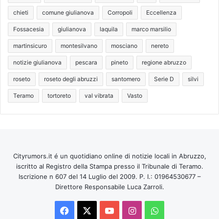
chieti
comune giulianova
Corropoli
Eccellenza
Fossacesia
giulianova
laquila
marco marsilio
martinsicuro
montesilvano
mosciano
nereto
notizie giulianova
pescara
pineto
regione abruzzo
roseto
roseto degli abruzzi
santomero
Serie D
silvi
Teramo
tortoreto
val vibrata
Vasto
Cityrumors.it é un quotidiano online di notizie locali in Abruzzo,
iscritto al Registro della Stampa presso il Tribunale di Teramo.
Iscrizione n 607 del 14 Luglio del 2009. P. I.: 01964530677 –
Direttore Responsabile Luca Zarroli.
Facebook
X
You
Instagram
WhatsApp