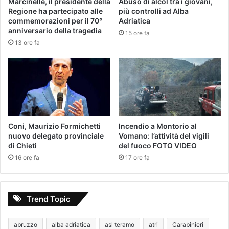
Marcinelle, il presidente della
Abuso di alcol tra i giovani,
Regione ha partecipato alle
più controlli ad Alba
commemorazioni per il 70°
Adriatica
anniversario della tragedia
15 ore fa
13 ore fa
Coni, Maurizio Formichetti
Incendio a Montorio al
nuovo delegato provinciale
Vomano: l’attività del vigili
di Chieti
del fuoco FOTO VIDEO
16 ore fa
17 ore fa
Trend Topic
abruzzo
alba adriatica
asl teramo
atri
Carabinieri