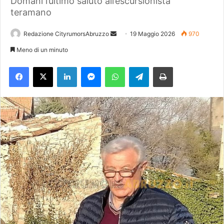
Domani l’ultimo saluto all’escursionista
teramano
Redazione CityrumorsAbruzzo
I
19 Maggio 2026
970
n
Meno di un minuto
v
Facebook
X
LinkedIn
Messenger
WhatsApp
Telegram
Stampa
i
a
u
n
'
e
m
a
i
l