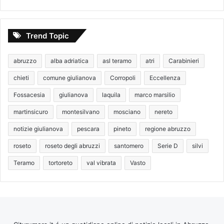
Trend Topic
abruzzo
alba adriatica
asl teramo
atri
Carabinieri
chieti
comune giulianova
Corropoli
Eccellenza
Fossacesia
giulianova
laquila
marco marsilio
martinsicuro
montesilvano
mosciano
nereto
notizie giulianova
pescara
pineto
regione abruzzo
roseto
roseto degli abruzzi
santomero
Serie D
silvi
Teramo
tortoreto
val vibrata
Vasto