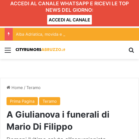
ACCEDI AL CANALE WHATSAPP E RICEVI LE TOP
NEWS DEL GIORNO:
ACCEDI AL CANALE
Alba Adriatica, movida e Gattopardo: conferenza aperta alle forze politiche. L’incontro
Menu
C
Home
/
Teramo
Prima Pagina
Teramo
A Giulianova i funerali di
Mario Di Filippo