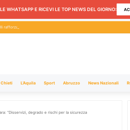
LE WHATSAPP E RICEVI LE TOP NEWS DEL GIORNO:
AC
li rafforzati al Borsacchio
Chieti
L’Aquila
Sport
Abruzzo
News Nazionali
R
a: “Disservizi, degrado e rischi per la sicurezza