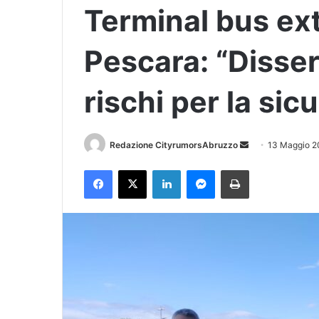
Terminal bus ex
Pescara: “Disser
rischi per la sic
Redazione CityrumorsAbruzzo
I
13 Maggio 2
n
Facebook
X
LinkedIn
Messenger
Stampa
v
i
a
u
n
'
e
m
a