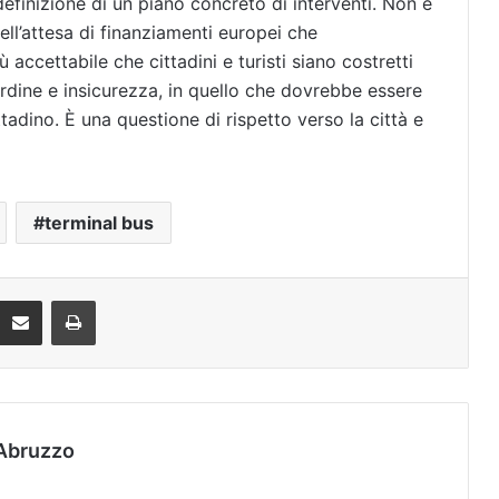
definizione di un piano concreto di interventi. Non è
ell’attesa di finanziamenti europei che
 accettabile che cittadini e turisti siano costretti
ordine e insicurezza, in quello che dovrebbe essere
tadino. È una questione di rispetto verso la città e
terminal bus
Condividi via mail
Stampa
Abruzzo