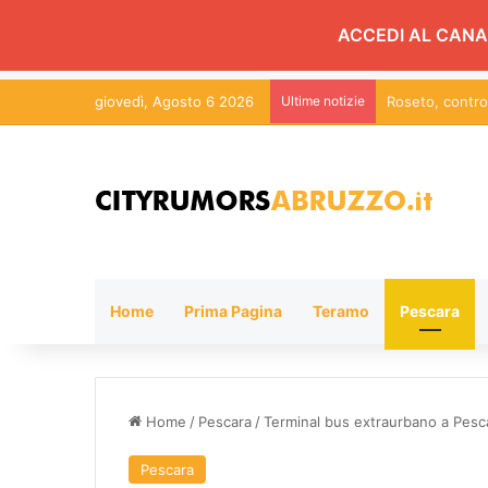
ACCEDI AL CANA
giovedì, Agosto 6 2026
Ultime notizie
Roseto, control
Home
Prima Pagina
Teramo
Pescara
Home
/
Pescara
/
Terminal bus extraurbano a Pescar
Pescara