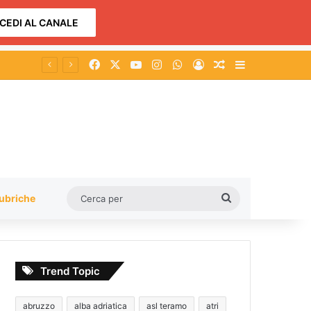
CEDI AL CANALE
Facebook
X
You Tube
Instagram
WhatsApp
Accedi
Un articolo a c
Barra lateral
Cerca
ubriche
per
Trend Topic
abruzzo
alba adriatica
asl teramo
atri