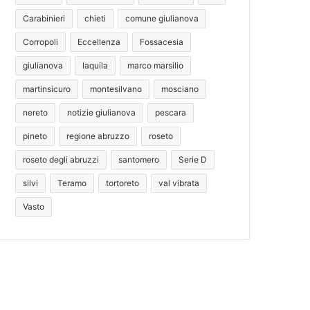
Carabinieri
chieti
comune giulianova
Corropoli
Eccellenza
Fossacesia
giulianova
laquila
marco marsilio
martinsicuro
montesilvano
mosciano
nereto
notizie giulianova
pescara
pineto
regione abruzzo
roseto
roseto degli abruzzi
santomero
Serie D
silvi
Teramo
tortoreto
val vibrata
Vasto