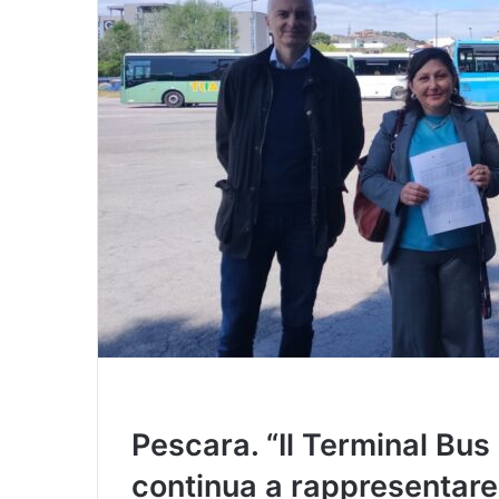
i
l
Pescara. “Il Terminal Bu
continua a rappresentare u