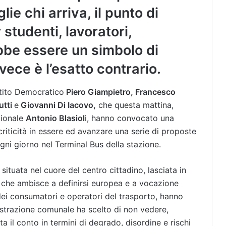
ie chi arriva, il punto di
studenti, lavoratori,
ebbe essere un simbolo di
vece è l’esatto contrario.
rtito Democratico
Piero Giampietro, Francesco
utti
e
Giovanni Di Iacovo,
che questa mattina,
gionale
Antonio Blasiol
i, hanno convocato una
riticità in essere ed avanzare una serie di proposte
 ogni giorno nel Terminal Bus della stazione.
 situata nel cuore del centro cittadino, lasciata in
 che ambisce a definirsi europea e a vocazione
i dei consumatori e operatori del trasporto, hanno
nistrazione comunale ha scelto di non vedere,
il conto in termini di degrado, disordine e rischi