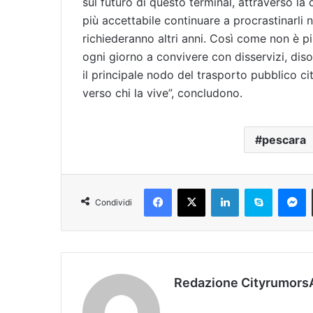
sul futuro di questo terminal, attraverso la 
più accettabile continuare a procrastinarli n
richiederanno altri anni. Così come non è più
ogni giorno a convivere con disservizi, dis
il principale nodo del trasporto pubblico cit
verso chi la vive”, concludono.
pescara
Facebook
X
LinkedIn
Skype
Messenger
Condividi
Redazione Cityrumors