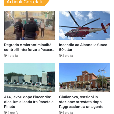
Articoli Correlati
Degrado e microcriminalità:
Incendio ad Alanno: a fuoco
controlli interforze a Pescara
50 ettari
1 ora fa
2 ore fa
A14, lavori dopo l’incendio:
Giulianova, tensioni in
dieci km di coda tra Roseto e
stazione: arrestato dopo
Pineto
l’aggressione a un agente
4 ore fa
6 ore fa