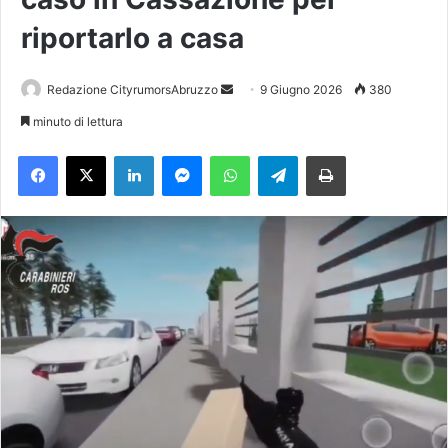
riportarlo a casa
Redazione CityrumorsAbruzzo
I
9 Giugno 2026
380
n
minuto di lettura
v
Facebook
X
LinkedIn
Messenger
WhatsApp
Telegram
Stampa
i
a
u
n
'
e
m
a
i
l