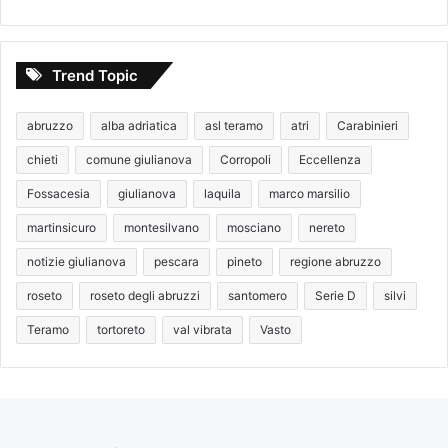
Trend Topic
abruzzo
alba adriatica
asl teramo
atri
Carabinieri
chieti
comune giulianova
Corropoli
Eccellenza
Fossacesia
giulianova
laquila
marco marsilio
martinsicuro
montesilvano
mosciano
nereto
notizie giulianova
pescara
pineto
regione abruzzo
roseto
roseto degli abruzzi
santomero
Serie D
silvi
Teramo
tortoreto
val vibrata
Vasto