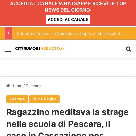
ACCEDI AL CANALE WHATSAPP E RICEVI LE TOP
NEWS DEL GIORNO:
ACCEDI AL CANALE
Detenuti abruzzesi in Venezuela: l’appello del presidente Marsilio
Menu
C
Home
/
Pescara
Pescara
Prima Pagina
Ragazzino meditava la strage
nella scuola di Pescara, il
caso in Cassazione per