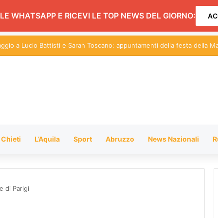
LE WHATSAPP E RICEVI LE TOP NEWS DEL GIORNO:
AC
centi sul Pil: in Abruzzo nel 2026 cresce dello 0,9%
Chieti
L’Aquila
Sport
Abruzzo
News Nazionali
R
e di Parigi