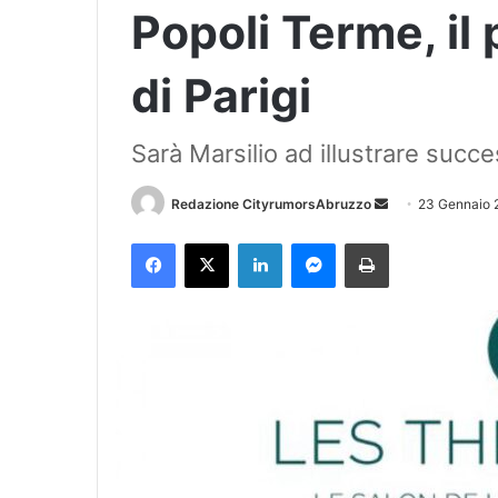
Popoli Terme, il
di Parigi
Sarà Marsilio ad illustrare succe
Redazione CityrumorsAbruzzo
I
23 Gennaio 
n
Facebook
X
LinkedIn
Messenger
Stampa
v
i
a
u
n
'
e
m
a
i