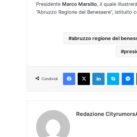
Presidente
Marco Marsilio
, il quale illustr
“Abruzzo Regione del Benessere”, istituito c
abruzzo regione del benes
presi
Facebook
X
LinkedIn
Skype
Messenger
Condividi
Redazione Cityrumors