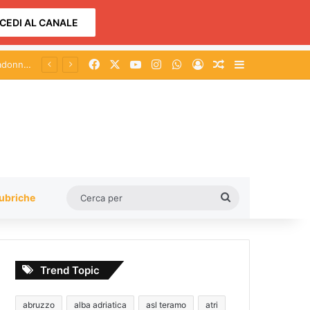
CEDI AL CANALE
Facebook
X
You Tube
Instagram
WhatsApp
Accedi
Un articolo a c
Barra lateral
Cerca
ubriche
per
Trend Topic
abruzzo
alba adriatica
asl teramo
atri