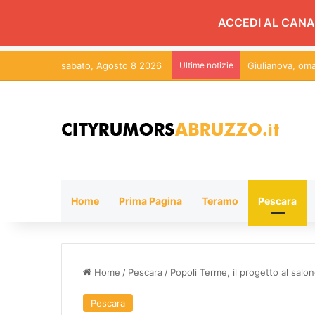
ACCEDI AL CANA
sabato, Agosto 8 2026
Ultime notizie
Studio Confeser
Home
Prima Pagina
Teramo
Pescara
Home
/
Pescara
/
Popoli Terme, il progetto al salon
Pescara