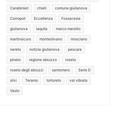
Carabinieri
chieti
comune giulianova
Corropoli
Eccellenza
Fossacesia
giulianova
laquila
marco marsilio
martinsicuro
montesilvano
mosciano
nereto
notizie giulianova
pescara
pineto
regione abruzzo
roseto
roseto degli abruzzi
santomero
Serie D
silvi
Teramo
tortoreto
val vibrata
Vasto