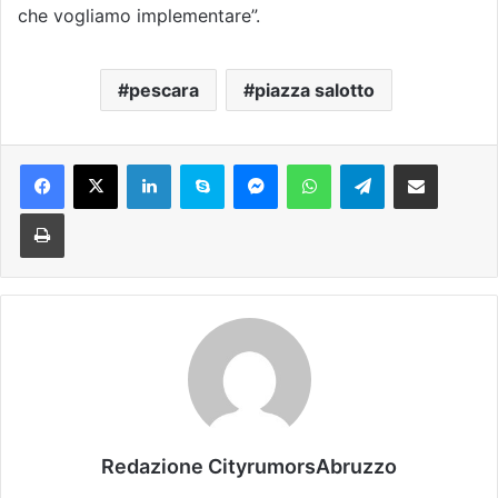
che vogliamo implementare”.
pescara
piazza salotto
Facebook
X
LinkedIn
Skype
Messenger
WhatsApp
Telegram
Condividi via mail
Stampa
Redazione CityrumorsAbruzzo