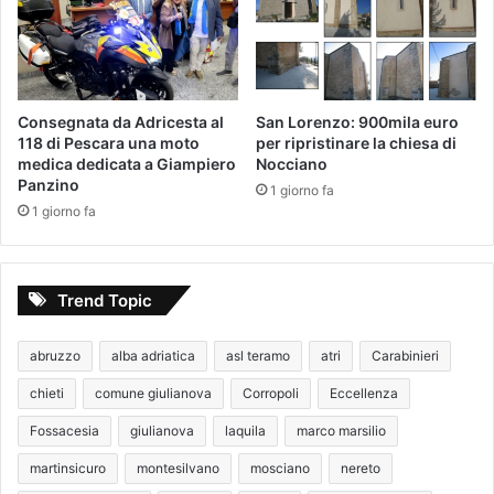
Consegnata da Adricesta al
San Lorenzo: 900mila euro
118 di Pescara una moto
per ripristinare la chiesa di
medica dedicata a Giampiero
Nocciano
Panzino
1 giorno fa
1 giorno fa
Trend Topic
abruzzo
alba adriatica
asl teramo
atri
Carabinieri
chieti
comune giulianova
Corropoli
Eccellenza
Fossacesia
giulianova
laquila
marco marsilio
martinsicuro
montesilvano
mosciano
nereto