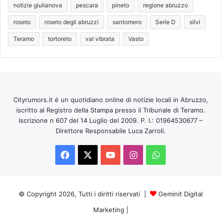
notizie giulianova
pescara
pineto
regione abruzzo
roseto
roseto degli abruzzi
santomero
Serie D
silvi
Teramo
tortoreto
val vibrata
Vasto
Cityrumors.it é un quotidiano online di notizie locali in Abruzzo,
iscritto al Registro della Stampa presso il Tribunale di Teramo.
Iscrizione n 607 del 14 Luglio del 2009. P. I.: 01964530677 –
Direttore Responsabile Luca Zarroli.
Facebook
X
You
Instagram
WhatsApp
Tube
© Copyright 2026, Tutti i diritti riservati |
Geminit Digital
Marketing
|