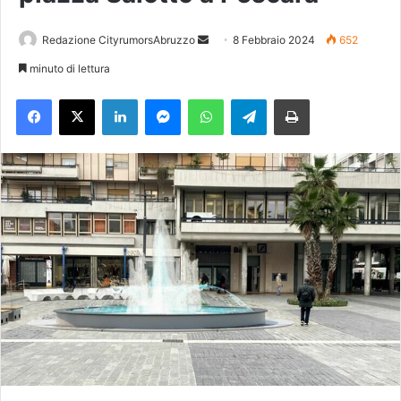
Redazione CityrumorsAbruzzo
I
8 Febbraio 2024
652
n
minuto di lettura
v
Facebook
X
LinkedIn
Messenger
WhatsApp
Telegram
Stampa
i
a
u
n
'
e
m
a
i
l