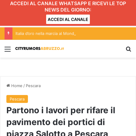
ACCEDI AL CANALE WHATSAPP E RICEVI LE TOP
NEWS DEL GIORNO:
ACCEDI AL CANALE
Italia d’oro nella marcia al Mondiale under20 con l’abruzzese Serena Di Fabio
Menu
C
Home
/
Pescara
Pescara
Partono i lavori per rifare il
pavimento dei portici di
piazza Salotto a Pescara