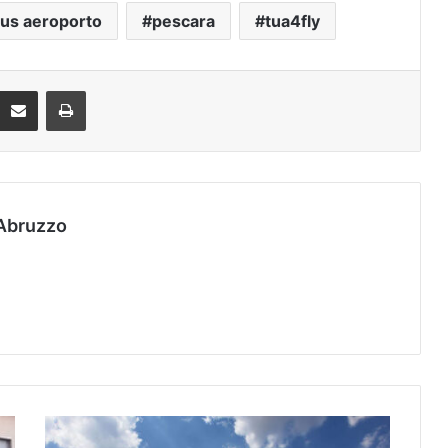
us aeroporto
pescara
tua4fly
Condividi via mail
Stampa
Abruzzo