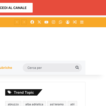
CEDI AL CANALE
Facebook
X
You Tube
Instagram
WhatsApp
Accedi
Un articolo a c
Barra lateral
Cerca
ubriche
per
Trend Topic
abruzzo
alba adriatica
asl teramo
atri