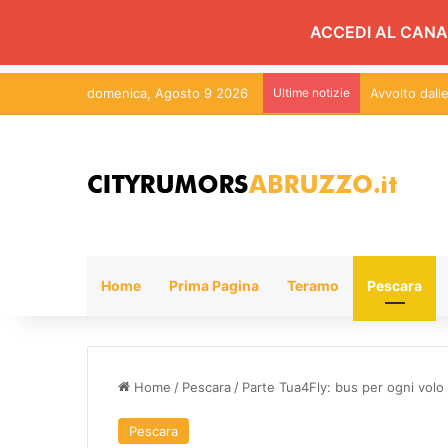
ACCEDI AL CANA
domenica, Agosto 9 2026
Ultime notizie
Avvolto dal
Home
Prima Pagina
Teramo
Pescara
Home
/
Pescara
/
Parte Tua4Fly: bus per ogni volo 
Pescara