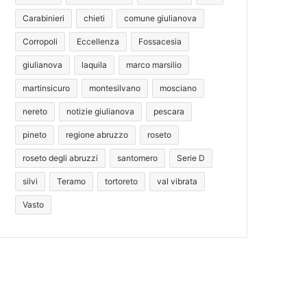
Carabinieri
chieti
comune giulianova
Corropoli
Eccellenza
Fossacesia
giulianova
laquila
marco marsilio
martinsicuro
montesilvano
mosciano
nereto
notizie giulianova
pescara
pineto
regione abruzzo
roseto
roseto degli abruzzi
santomero
Serie D
silvi
Teramo
tortoreto
val vibrata
Vasto