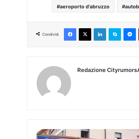
aeroporto d'abruzzo
autob
Facebook
X
LinkedIn
Skype
Messenger
Condividi
Redazione Cityrumors