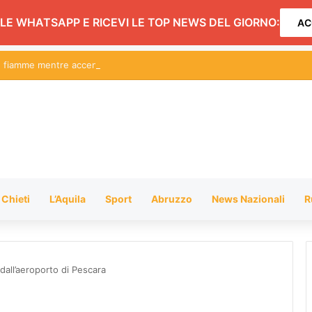
LE WHATSAPP E RICEVI LE TOP NEWS DEL GIORNO:
AC
le fiamme mentre accende il barbecue
Chieti
L’Aquila
Sport
Abruzzo
News Nazionali
R
dall’aeroporto di Pescara