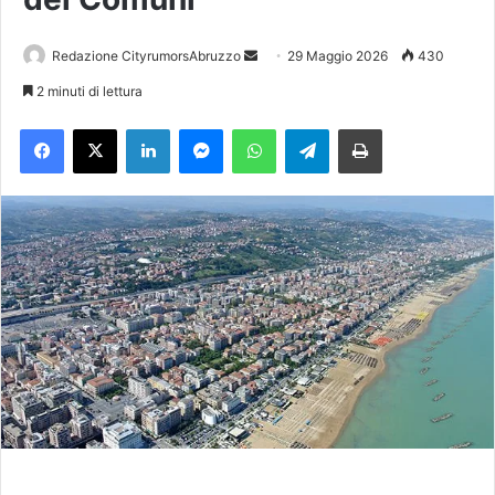
Redazione CityrumorsAbruzzo
I
29 Maggio 2026
430
n
2 minuti di lettura
v
Facebook
X
LinkedIn
Messenger
WhatsApp
Telegram
Stampa
i
a
u
n
'
e
m
a
i
l