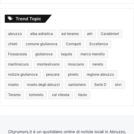
Trend Topic
abruzzo
alba adriatica
asl teramo
atri
Carabinieri
chieti
comune giulianova
Corropoli
Eccellenza
Fossacesia
giulianova
laquila
marco marsilio
martinsicuro
montesilvano
mosciano
nereto
notizie giulianova
pescara
pineto
regione abruzzo
roseto
roseto degli abruzzi
santomero
Serie D
silvi
Teramo
tortoreto
val vibrata
Vasto
Cityrumors.it é un quotidiano online di notizie locali in Abruzzo,