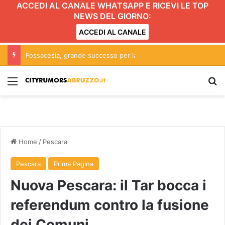
ACCEDI AL CANALE WHATSAPP E RICEVI LE TOP
NEWS DEL GIORNO:
ACCEDI AL CANALE
Fossacesia, grande successo per la seconda edizione de ‘Le Notti del Vino’
Menu
C
Home
/
Pescara
Pescara
Prima Pagina
Nuova Pescara: il Tar bocca i
referendum contro la fusione
dei Comuni