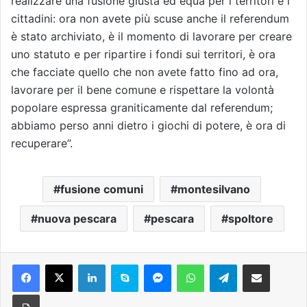
realizzare una fusione giusta ed equa per i territori e i
cittadini: ora non avete più scuse anche il referendum
è stato archiviato, è il momento di lavorare per creare
uno statuto e per ripartire i fondi sui territori, è ora
che facciate quello che non avete fatto fino ad ora,
lavorare per il bene comune e rispettare la volontà
popolare espressa graniticamente dal referendum;
abbiamo perso anni dietro i giochi di potere, è ora di
recuperare”.
fusione comuni
montesilvano
nuova pescara
pescara
spoltore
Facebook
X
LinkedIn
Skype
Messenger
WhatsApp
Telegram
Condividi via mail
Stampa