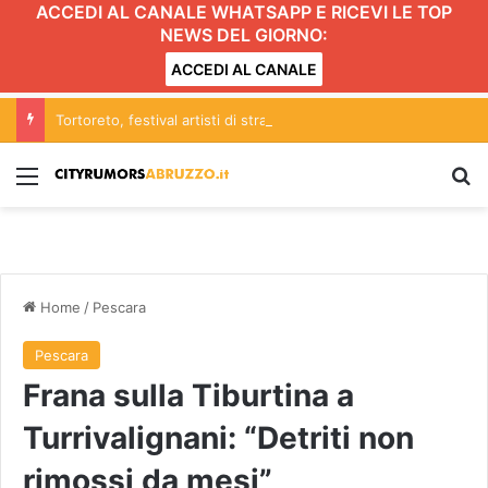
ACCEDI AL CANALE WHATSAPP E RICEVI LE TOP
NEWS DEL GIORNO:
ACCEDI AL CANALE
Tortoreto, festival artisti di strada: scattano limitazioni nella zona centrale del lungomare
Menu
C
Home
/
Pescara
Pescara
Frana sulla Tiburtina a
Turrivalignani: “Detriti non
rimossi da mesi”