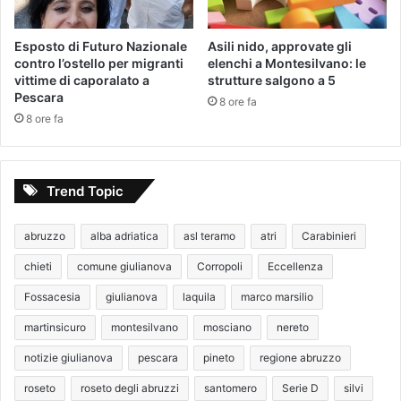
Esposto di Futuro Nazionale
Asili nido, approvate gli
contro l’ostello per migranti
elenchi a Montesilvano: le
vittime di caporalato a
strutture salgono a 5
Pescara
8 ore fa
8 ore fa
Trend Topic
abruzzo
alba adriatica
asl teramo
atri
Carabinieri
chieti
comune giulianova
Corropoli
Eccellenza
Fossacesia
giulianova
laquila
marco marsilio
martinsicuro
montesilvano
mosciano
nereto
notizie giulianova
pescara
pineto
regione abruzzo
roseto
roseto degli abruzzi
santomero
Serie D
silvi