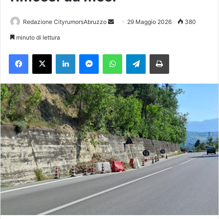
Redazione CityrumorsAbruzzo
I
29 Maggio 2026
380
n
minuto di lettura
v
Facebook
X
LinkedIn
Messenger
WhatsApp
Telegram
Stampa
i
a
u
n
'
e
m
a
i
l