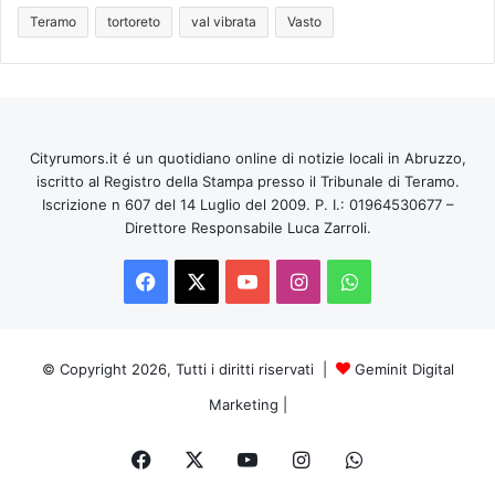
Teramo
tortoreto
val vibrata
Vasto
Cityrumors.it é un quotidiano online di notizie locali in Abruzzo,
iscritto al Registro della Stampa presso il Tribunale di Teramo.
Iscrizione n 607 del 14 Luglio del 2009. P. I.: 01964530677 –
Direttore Responsabile Luca Zarroli.
Facebook
X
You
Instagram
WhatsApp
Tube
© Copyright 2026, Tutti i diritti riservati |
Geminit Digital
Marketing
|
Facebook
X
You
Instagram
WhatsApp