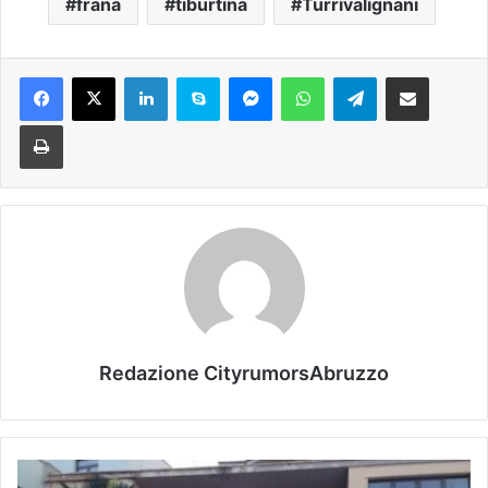
frana
tiburtina
Turrivalignani
Facebook
X
LinkedIn
Skype
Messenger
WhatsApp
Telegram
Condividi via mail
Stampa
Redazione CityrumorsAbruzzo