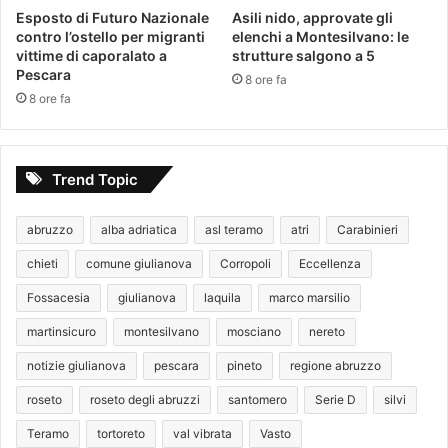
Esposto di Futuro Nazionale
Asili nido, approvate gli
contro l’ostello per migranti
elenchi a Montesilvano: le
vittime di caporalato a
strutture salgono a 5
Pescara
8 ore fa
8 ore fa
Trend Topic
abruzzo
alba adriatica
asl teramo
atri
Carabinieri
chieti
comune giulianova
Corropoli
Eccellenza
Fossacesia
giulianova
laquila
marco marsilio
martinsicuro
montesilvano
mosciano
nereto
notizie giulianova
pescara
pineto
regione abruzzo
roseto
roseto degli abruzzi
santomero
Serie D
silvi
Teramo
tortoreto
val vibrata
Vasto