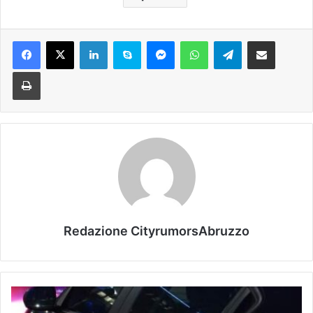
Facebook
X
LinkedIn
Skype
Messenger
WhatsApp
Telegram
Condividi via mail
Stampa
Redazione CityrumorsAbruzzo