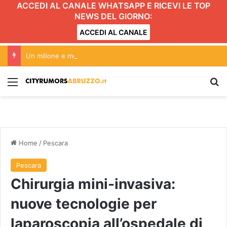
ACCEDI AL CANALE WHATSAPP E RICEVI LE TOP
NEWS DEL GIORNO:
ACCEDI AL CANALE
Un milione e mezzo di risorse a Teramo per manutenzioni e videosorveglianza
Menu
C
Home
/
Pescara
Pescara
Chirurgia mini-invasiva:
nuove tecnologie per
laparoscopia all’ospedale di