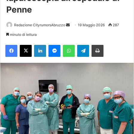
Penne
Redazione CityrumorsAbruzzo
I
19 Maggio 2026
287
n
minuto di lettura
v
Facebook
X
LinkedIn
Messenger
WhatsApp
Telegram
Stampa
i
a
u
n
'
e
m
a
i
l