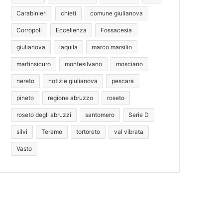
Carabinieri
chieti
comune giulianova
Corropoli
Eccellenza
Fossacesia
giulianova
laquila
marco marsilio
martinsicuro
montesilvano
mosciano
nereto
notizie giulianova
pescara
pineto
regione abruzzo
roseto
roseto degli abruzzi
santomero
Serie D
silvi
Teramo
tortoreto
val vibrata
Vasto