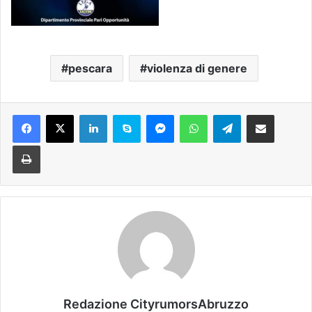
pescara
violenza di genere
Facebook
X
LinkedIn
Skype
Messenger
WhatsApp
Telegram
Condividi via mail
Stampa
Redazione CityrumorsAbruzzo