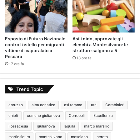
Esposto di Futuro Nazionale
Asili nido, approvate gli
contro l’ostello per migranti
elenchi a Montesilvano: le
vittime di caporalato a
strutture salgono a 5
Pescara
18 ore fa
17 ore fa
Trend Topic
abruzzo
alba adriatica
asl teramo
atri
Carabinieri
chieti
comune giulianova
Corropoli
Eccellenza
Fossacesia
giulianova
laquila
marco marsilio
martinsicuro
montesilvano
mosciano
nereto