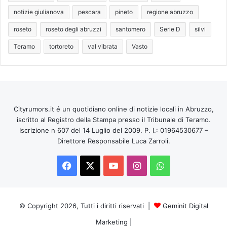
notizie giulianova
pescara
pineto
regione abruzzo
roseto
roseto degli abruzzi
santomero
Serie D
silvi
Teramo
tortoreto
val vibrata
Vasto
Cityrumors.it é un quotidiano online di notizie locali in Abruzzo,
iscritto al Registro della Stampa presso il Tribunale di Teramo.
Iscrizione n 607 del 14 Luglio del 2009. P. I.: 01964530677 –
Direttore Responsabile Luca Zarroli.
Facebook
X
You
Instagram
WhatsApp
Tube
© Copyright 2026, Tutti i diritti riservati |
Geminit Digital
Marketing
|