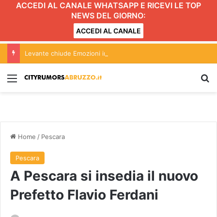
ACCEDI AL CANALE WHATSAPP E RICEVI LE TOP
NEWS DEL GIORNO:
ACCEDI AL CANALE
Levante chiude Emozioni in Musica con un concerto che infiamma il pubblico FOTO
Menu
C
Home
/
Pescara
Pescara
A Pescara si insedia il nuovo
Prefetto Flavio Ferdani