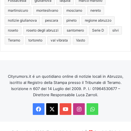
Fossacesia
giulianova
laquila
marco marsilio
martinsicuro
montesilvano
mosciano
nereto
notizie giulianova
pescara
pineto
regione abruzzo
roseto
roseto degli abruzzi
santomero
Serie D
silvi
Teramo
tortoreto
val vibrata
Vasto
Cityrumors.it é un quotidiano online di notizie locali in Abruzzo,
iscritto al Registro della Stampa presso il Tribunale di Teramo.
Iscrizione n 607 del 14 Luglio del 2009. P. I.: 01964530677 –
Direttore Responsabile Luca Zarroli.
Facebook
X
You
Instagram
WhatsApp
Tube