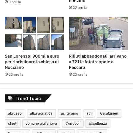
Panzino
9 ore fa
22 ore fa
San Lorenzo: 900mila euro
Rifiuti abbandonati: arrivano
per ripristinare la chiesa di
a 721 le fototrappole a
Nocciano
Pescara
23 ore fa
23 ore fa
Trend Topic
abruzzo
alba adriatica
asl teramo
atri
Carabinieri
chieti
comune giulianova
Corropoli
Eccellenza