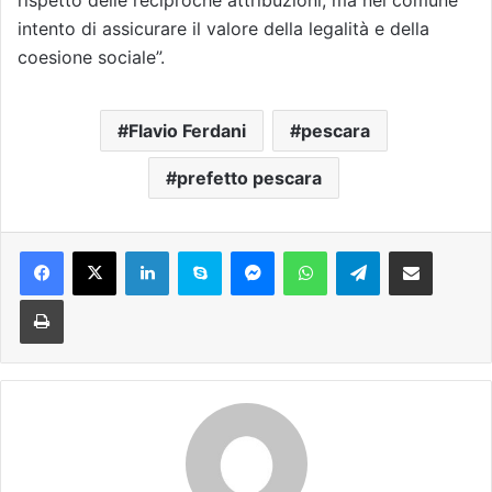
rispetto delle reciproche attribuzioni, ma nel comune
intento di assicurare il valore della legalità e della
coesione sociale”.
Flavio Ferdani
pescara
prefetto pescara
Facebook
X
LinkedIn
Skype
Messenger
WhatsApp
Telegram
Condividi via mail
Stampa