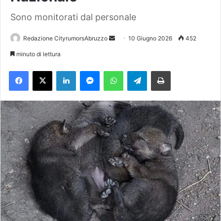
Sono monitorati dal personale
Redazione CityrumorsAbruzzo
I
10 Giugno 2026
452
n
minuto di lettura
v
Facebook
X
LinkedIn
Messenger
WhatsApp
Telegram
Stampa
i
a
u
n
'
e
m
a
i
l