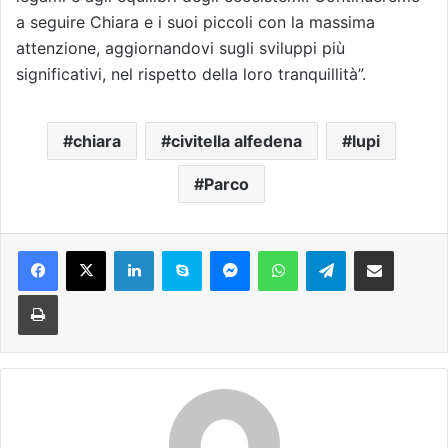
a seguire Chiara e i suoi piccoli con la massima
attenzione, aggiornandovi sugli sviluppi più
significativi, nel rispetto della loro tranquillità”.
chiara
civitella alfedena
lupi
Parco
Facebook
X
LinkedIn
Skype
Messenger
WhatsApp
Telegram
Condividi via mail
Stampa