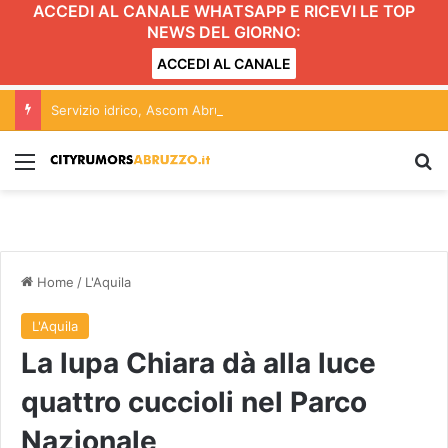
ACCEDI AL CANALE WHATSAPP E RICEVI LE TOP
NEWS DEL GIORNO:
ACCEDI AL CANALE
Servizio idrico, Ascom Abruzzo: “la riforma rischia di non portare alcun beneficio ai cittadini”
Menu
C
Home
/
L'Aquila
L'Aquila
La lupa Chiara dà alla luce
quattro cuccioli nel Parco
Nazionale