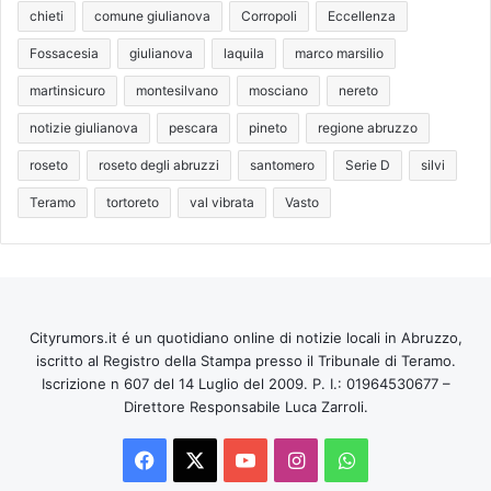
chieti
comune giulianova
Corropoli
Eccellenza
Fossacesia
giulianova
laquila
marco marsilio
martinsicuro
montesilvano
mosciano
nereto
notizie giulianova
pescara
pineto
regione abruzzo
roseto
roseto degli abruzzi
santomero
Serie D
silvi
Teramo
tortoreto
val vibrata
Vasto
Cityrumors.it é un quotidiano online di notizie locali in Abruzzo,
iscritto al Registro della Stampa presso il Tribunale di Teramo.
Iscrizione n 607 del 14 Luglio del 2009. P. I.: 01964530677 –
Direttore Responsabile Luca Zarroli.
Facebook
X
You
Instagram
WhatsApp