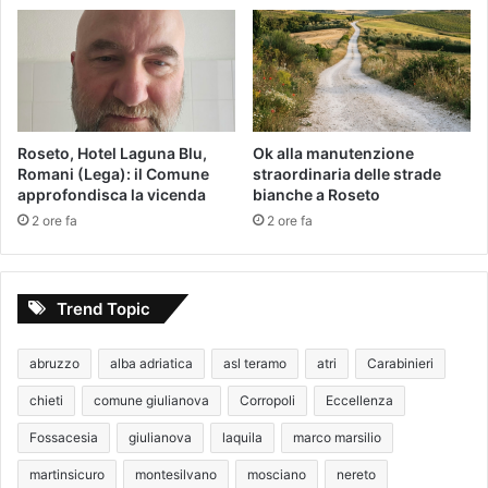
Roseto, Hotel Laguna Blu,
Ok alla manutenzione
Romani (Lega): il Comune
straordinaria delle strade
approfondisca la vicenda
bianche a Roseto
2 ore fa
2 ore fa
Trend Topic
abruzzo
alba adriatica
asl teramo
atri
Carabinieri
chieti
comune giulianova
Corropoli
Eccellenza
Fossacesia
giulianova
laquila
marco marsilio
martinsicuro
montesilvano
mosciano
nereto