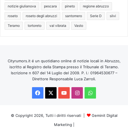
notizie giulianova
pescara
pineto
regione abruzzo
roseto
roseto degli abruzzi
santomero
Serie D
silvi
Teramo
tortoreto
val vibrata
Vasto
Cityrumors.it é un quotidiano online di notizie locali in Abruzzo,
iscritto al Registro della Stampa presso il Tribunale di Teramo.
Iscrizione n 607 del 14 Luglio del 2009. P. I.: 01964530677 –
Direttore Responsabile Luca Zarroli.
Facebook
X
You
Instagram
WhatsApp
Tube
© Copyright 2026, Tutti i diritti riservati |
Geminit Digital
Marketing
|