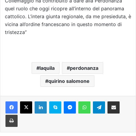
Collemaggio ha contribuito a dare alla Perdonanza
quel ruolo che oggi ricopre all’interno del panorama
cattolico. L’intera giunta regionale, da me presieduta, è
vicina all’ordine francescano in questo momento di
tristezza”
laquila
perdonanza
quirino salomone
Facebook
X
LinkedIn
Skype
Messenger
WhatsApp
Telegram
Condividi via mail
Stampa