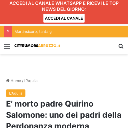
ACCEDI AL CANALE WHATSAPP E RICEVI LE TOP
NEWS DEL GIORNO:
ACCEDI AL CANALE
Martinsicuro, tanta gente per il gran finale del Carnevale estivo FOTO
Menu
C
Home
/
L'Aquila
L'Aquila
E’ morto padre Quirino
Salomone: uno dei padri della
Perdonanza moderna