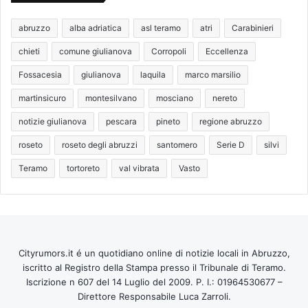
abruzzo
alba adriatica
asl teramo
atri
Carabinieri
chieti
comune giulianova
Corropoli
Eccellenza
Fossacesia
giulianova
laquila
marco marsilio
martinsicuro
montesilvano
mosciano
nereto
notizie giulianova
pescara
pineto
regione abruzzo
roseto
roseto degli abruzzi
santomero
Serie D
silvi
Teramo
tortoreto
val vibrata
Vasto
Cityrumors.it é un quotidiano online di notizie locali in Abruzzo,
iscritto al Registro della Stampa presso il Tribunale di Teramo.
Iscrizione n 607 del 14 Luglio del 2009. P. I.: 01964530677 –
Direttore Responsabile Luca Zarroli.