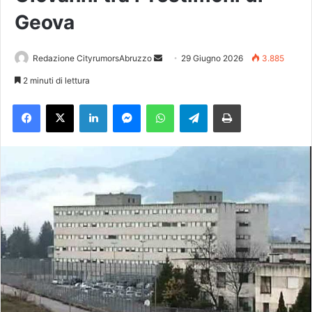
Geova
Redazione CityrumorsAbruzzo
I
29 Giugno 2026
3.885
n
2 minuti di lettura
v
Facebook
X
LinkedIn
Messenger
WhatsApp
Telegram
Stampa
i
a
u
n
'
e
m
a
i
l