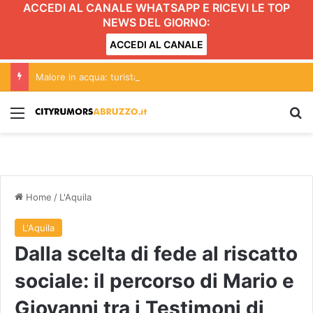
ACCEDI AL CANALE WHATSAPP E RICEVI LE TOP
NEWS DEL GIORNO:
ACCEDI AL CANALE
Malore in acqua: turista muore sulla spiaggia di Silvi
Menu
C
Home
/
L'Aquila
L'Aquila
Dalla scelta di fede al riscatto
sociale: il percorso di Mario e
Giovanni tra i Testimoni di