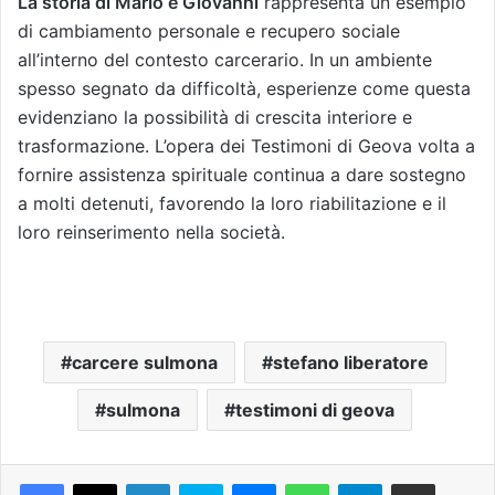
La storia di Mario e Giovanni
rappresenta un esempio
di cambiamento personale e recupero sociale
all’interno del contesto carcerario. In un ambiente
spesso segnato da difficoltà, esperienze come questa
evidenziano la possibilità di crescita interiore e
trasformazione. L’opera dei Testimoni di Geova volta a
fornire assistenza spirituale continua a dare sostegno
a molti detenuti, favorendo la loro riabilitazione e il
loro reinserimento nella società.
carcere sulmona
stefano liberatore
sulmona
testimoni di geova
Facebook
X
LinkedIn
Skype
Messenger
WhatsApp
Telegram
Condividi via mail