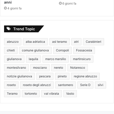
anni
6 giorni fa
4 giorni fa
Trend Topic
abruzzo
alba adriatica
asl teramo
atri
Carabinieri
chieti
comune giulianova
Corropoli
Fossacesia
giulianova
laquila
marco marsilio
martinsicuro
montesilvano
mosciano
nereto
Notaresco
notizie giulianova
pescara
pineto
regione abruzzo
roseto
roseto degli abruzzi
santomero
Serie D
silvi
Teramo
tortoreto
val vibrata
Vasto