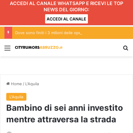
ACCEDI AL CANALE WHATSAPP E RICEVI LE TOP
NEWS DEL GIORNO:
ACCEDI AL CANALE
Dove sono finiti i 3 milioni delle opere pubbliche? Gli interrogativi di Svolta Campli
Menu
C
Home
/
L'Aquila
L'Aquila
Bambino di sei anni investito
mentre attraversa la strada