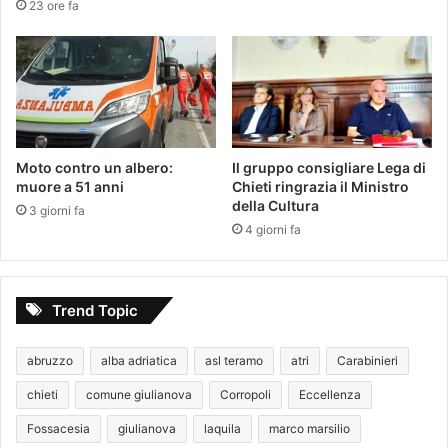
23 ore fa
Moto contro un albero:
Il gruppo consigliare Lega di
muore a 51 anni
Chieti ringrazia il Ministro
della Cultura
3 giorni fa
4 giorni fa
Trend Topic
abruzzo
alba adriatica
asl teramo
atri
Carabinieri
chieti
comune giulianova
Corropoli
Eccellenza
Fossacesia
giulianova
laquila
marco marsilio