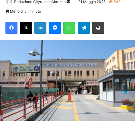
Redazione CityrumorsAbruzzo
I
21 Maggio 2026
542
n
Meno di un minuto
v
Facebook
X
LinkedIn
Messenger
WhatsApp
Telegram
Stampa
i
a
u
n
'
e
m
a
i
l