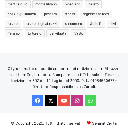
martinsicuro
montesilvano
mosciano
nereto
notizie giulianova
pescara
pineto
regione abruzzo
roseto
roseto degli abruzzi
santomero
Serie D
silvi
Teramo
tortoreto
val vibrata
Vasto
Cityrumors.it é un quotidiano online di notizie locali in Abruzzo,
iscritto al Registro della Stampa presso il Tribunale di Teramo.
Iscrizione n 607 del 14 Luglio del 2009. P. I.: 01964530677 –
Direttore Responsabile Luca Zarroli.
Facebook
X
You
Instagram
WhatsApp
Tube
© Copyright 2026, Tutti i diritti riservati |
Geminit Digital