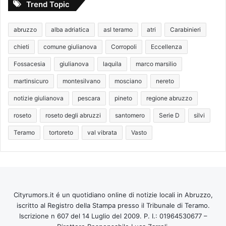
Trend Topic
abruzzo
alba adriatica
asl teramo
atri
Carabinieri
chieti
comune giulianova
Corropoli
Eccellenza
Fossacesia
giulianova
laquila
marco marsilio
martinsicuro
montesilvano
mosciano
nereto
notizie giulianova
pescara
pineto
regione abruzzo
roseto
roseto degli abruzzi
santomero
Serie D
silvi
Teramo
tortoreto
val vibrata
Vasto
Cityrumors.it é un quotidiano online di notizie locali in Abruzzo,
iscritto al Registro della Stampa presso il Tribunale di Teramo.
Iscrizione n 607 del 14 Luglio del 2009. P. I.: 01964530677 –