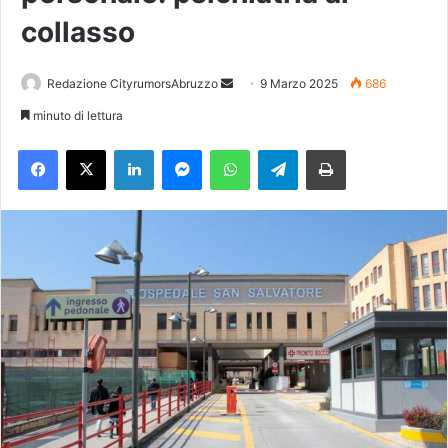
collasso
Redazione CityrumorsAbruzzo
I
9 Marzo 2025
686
n
minuto di lettura
v
Facebook
X
LinkedIn
Messenger
WhatsApp
Telegram
Stampa
i
a
u
n
'
e
m
a
i
l