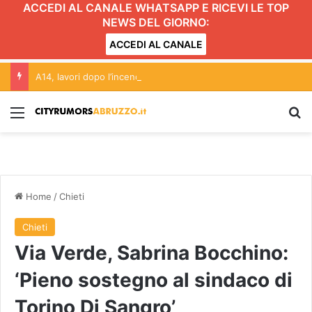
ACCEDI AL CANALE WHATSAPP E RICEVI LE TOP
NEWS DEL GIORNO:
ACCEDI AL CANALE
A14, lavori dopo l’incendio: dieci km di coda tra Roseto e Pineto
Menu
C
Home
/
Chieti
Chieti
Via Verde, Sabrina Bocchino:
‘Pieno sostegno al sindaco di
Torino Di Sangro’