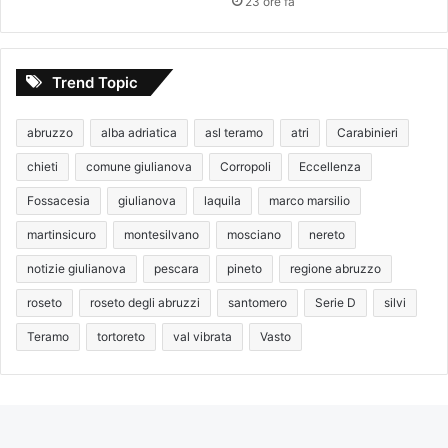
23 ore fa
Trend Topic
abruzzo
alba adriatica
asl teramo
atri
Carabinieri
chieti
comune giulianova
Corropoli
Eccellenza
Fossacesia
giulianova
laquila
marco marsilio
martinsicuro
montesilvano
mosciano
nereto
notizie giulianova
pescara
pineto
regione abruzzo
roseto
roseto degli abruzzi
santomero
Serie D
silvi
Teramo
tortoreto
val vibrata
Vasto