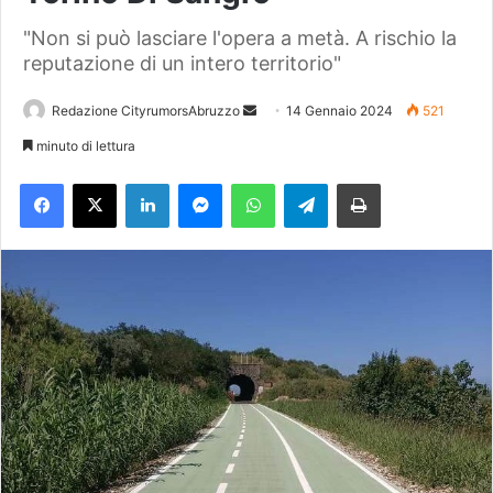
"Non si può lasciare l'opera a metà. A rischio la
reputazione di un intero territorio"
Redazione CityrumorsAbruzzo
I
14 Gennaio 2024
521
n
minuto di lettura
v
Facebook
X
LinkedIn
Messenger
WhatsApp
Telegram
Stampa
i
a
u
n
'
e
m
a
i
l