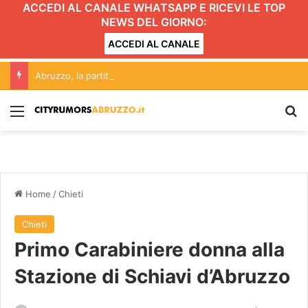
ACCEDI AL CANALE WHATSAPP E RICEVI LE TOP
NEWS DEL GIORNO:
ACCEDI AL CANALE
Abruzzo, la partita dell’acqua guarda già al 2027: candidature e nuovi equilibri tra L’Aquila e Teramo
Menu
C
Home
/
Chieti
Chieti
Primo Carabiniere donna alla
Stazione di Schiavi d’Abruzzo