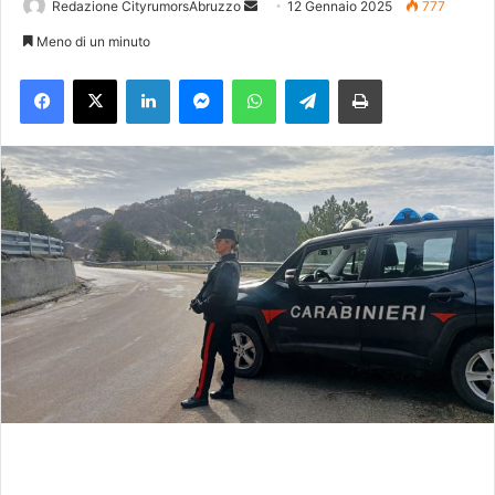
Redazione CityrumorsAbruzzo
I
12 Gennaio 2025
777
n
Meno di un minuto
v
Facebook
X
LinkedIn
Messenger
WhatsApp
Telegram
Stampa
i
a
u
n
'
e
m
a
i
l