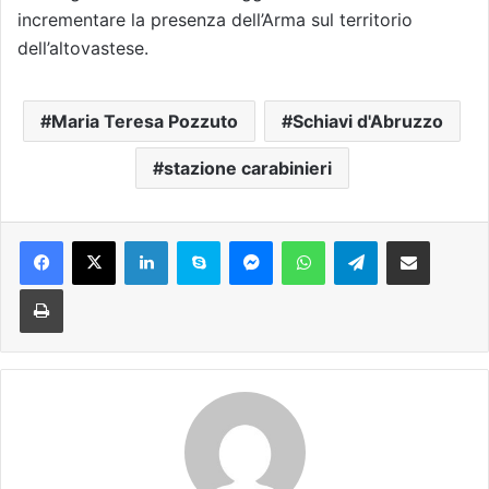
incrementare la presenza dell’Arma sul territorio
dell’altovastese.
Maria Teresa Pozzuto
Schiavi d'Abruzzo
stazione carabinieri
Facebook
X
LinkedIn
Skype
Messenger
WhatsApp
Telegram
Condividi via mail
Stampa