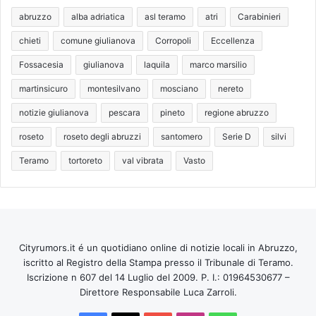
abruzzo
alba adriatica
asl teramo
atri
Carabinieri
chieti
comune giulianova
Corropoli
Eccellenza
Fossacesia
giulianova
laquila
marco marsilio
martinsicuro
montesilvano
mosciano
nereto
notizie giulianova
pescara
pineto
regione abruzzo
roseto
roseto degli abruzzi
santomero
Serie D
silvi
Teramo
tortoreto
val vibrata
Vasto
Cityrumors.it é un quotidiano online di notizie locali in Abruzzo,
iscritto al Registro della Stampa presso il Tribunale di Teramo.
Iscrizione n 607 del 14 Luglio del 2009. P. I.: 01964530677 –
Direttore Responsabile Luca Zarroli.