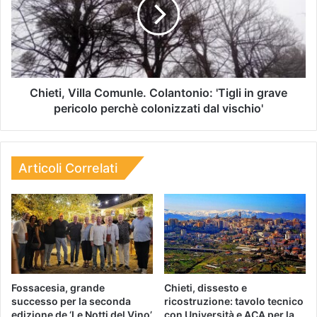
Chieti, Villa Comunle. Colantonio: 'Tigli in grave
pericolo perchè colonizzati dal vischio'
Articoli Correlati
Fossacesia, grande
Chieti, dissesto e
successo per la seconda
ricostruzione: tavolo tecnico
edizione de ‘Le Notti del Vino’
con Università e ACA per la