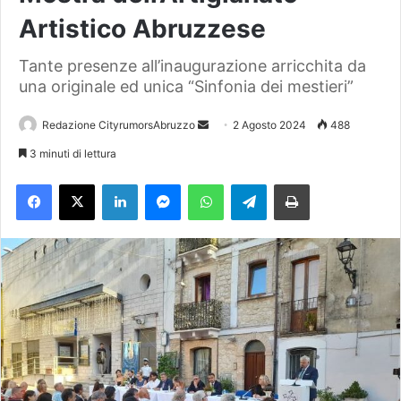
Artistico Abruzzese
Tante presenze all’inaugurazione arricchita da
una originale ed unica “Sinfonia dei mestieri”
Redazione CityrumorsAbruzzo
I
2 Agosto 2024
488
n
3 minuti di lettura
v
Facebook
X
LinkedIn
Messenger
WhatsApp
Telegram
Stampa
i
a
u
n
'
e
m
a
i
l