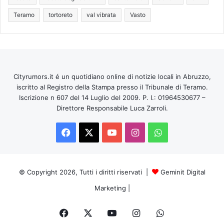
Teramo
tortoreto
val vibrata
Vasto
Cityrumors.it é un quotidiano online di notizie locali in Abruzzo,
iscritto al Registro della Stampa presso il Tribunale di Teramo.
Iscrizione n 607 del 14 Luglio del 2009. P. I.: 01964530677 –
Direttore Responsabile Luca Zarroli.
Facebook
X
You
Instagram
WhatsApp
Tube
© Copyright 2026, Tutti i diritti riservati |
Geminit Digital
Marketing
|
Facebook
X
You
Instagram
WhatsApp