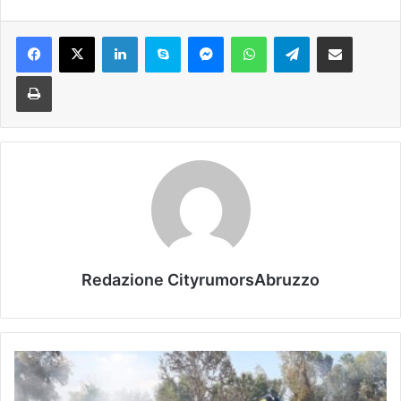
Facebook
X
LinkedIn
Skype
Messenger
WhatsApp
Telegram
Condividi via mail
Stampa
Redazione CityrumorsAbruzzo