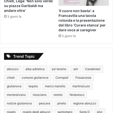
Chieti, Lega: ‘Non solo verde
su piazza Garibaldi ma
andare oltre’
‘Il cuore non basta’: a
Francavilla una tavola
3 giorni fa
rotonda e la presentazione
del libro ‘Curare stanca’ per
dare voce ai caregiver
3 giorni fa
Trend Topic
abruzzo
alba adriatica
asl teramo
atri
Carabinieri
chieti
comune giulianova
Corropoli
Fossacesia
giulianova
laquila
marco marsilio
martinsicuro
montesilvano
mosciano
nereto
Notaresco
notizie giulianova
pescara
pineto
regione abruzzo
roseto
roseto degli abruzzi
santomero
Serie D
silvi