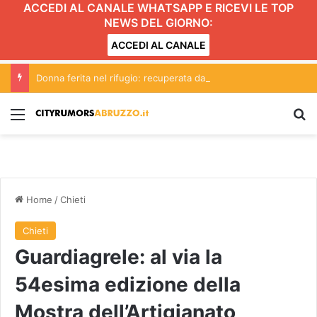
ACCEDI AL CANALE WHATSAPP E RICEVI LE TOP
NEWS DEL GIORNO:
ACCEDI AL CANALE
Donna ferita nel rifugio: recuperata dal soccorso alpino
Menu
C
Home
/
Chieti
Chieti
Guardiagrele: al via la
54esima edizione della
Mostra dell’Artigianato