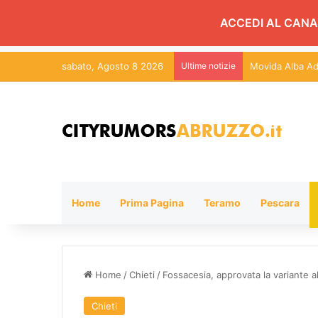
ACCEDI AL CANA
sabato, Agosto 8 2026
Ultime notizie
Istituto Aerona
Home
Prima Pagina
Teramo
Pescara
Home
/
Chieti
/
Fossacesia, approvata la variante al
Chieti