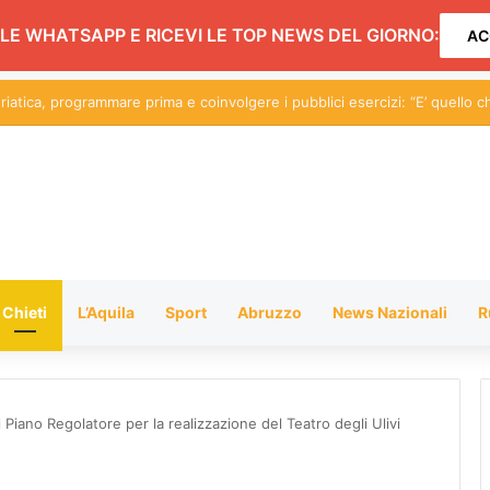
LE WHATSAPP E RICEVI LE TOP NEWS DEL GIORNO:
AC
utico Locatelli, eccellenza formativa che investe nel futuro dell’aviazione
Chieti
L’Aquila
Sport
Abruzzo
News Nazionali
R
 Piano Regolatore per la realizzazione del Teatro degli Ulivi