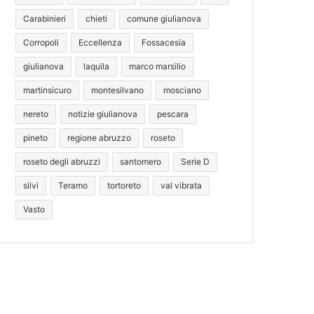
Carabinieri
chieti
comune giulianova
Corropoli
Eccellenza
Fossacesia
giulianova
laquila
marco marsilio
martinsicuro
montesilvano
mosciano
nereto
notizie giulianova
pescara
pineto
regione abruzzo
roseto
roseto degli abruzzi
santomero
Serie D
silvi
Teramo
tortoreto
val vibrata
Vasto