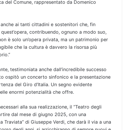
stica del Comune, rappresentato da Domenico
nche ai tanti cittadini e sostenitori che, fin
di quest’opera, contribuendo, ognuno a modo suo,
i’ non è solo un’opera privata, ma un patrimonio per
ngibile che la cultura è davvero la risorsa più
rio.”
ante, testimoniata anche dall’incredibile successo
to ospitò un concerto sinfonico e la presentazione
rtenza del Giro d’Italia. Un segno evidente
 delle enormi potenzialità che offre.
ecessari alla sua realizzazione, il “Teatro degli
 partire dal mese di giugno 2025, con una
a Traviata” di Giuseppe Verdi, che darà il via a una
corso degli anni, si arricchiranno di sempre nuovi e