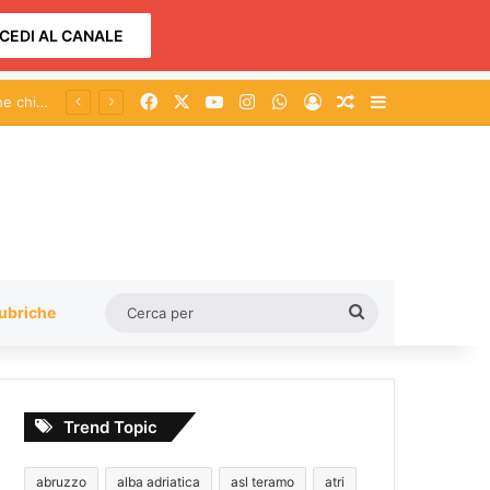
CEDI AL CANALE
Facebook
X
You Tube
Instagram
WhatsApp
Accedi
Un articolo a c
Barra lateral
Cerca
ubriche
per
Trend Topic
abruzzo
alba adriatica
asl teramo
atri