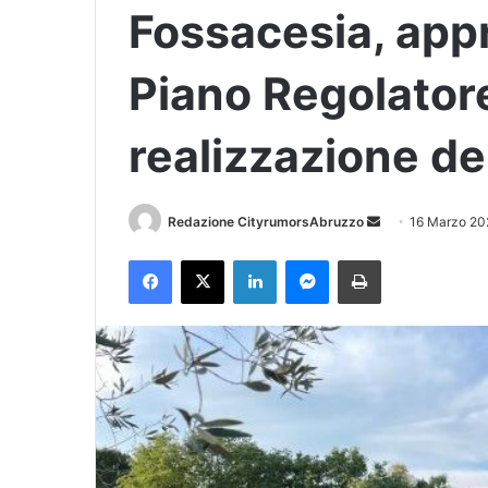
Fossacesia, appr
Piano Regolatore
realizzazione del
Redazione CityrumorsAbruzzo
I
16 Marzo 20
n
Facebook
X
LinkedIn
Messenger
Stampa
v
i
a
u
n
'
e
m
a