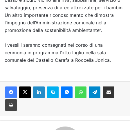
basso e sicuro vicino alla riva, sabbia fine, servizio di
salvataggio, presenza di aree attrezzate per i bambini.
Un altro importante riconoscimento che dimostra
l’impegno dell’Amministrazione comunale nella
promozione della sostenibilità ambientante”.
I vessilli saranno consegnati nel corso di una
cerimonia in programma l’otto luglio nella sala
comunale del Castello Carafa a Roccella Jonica.
Facebook
X
LinkedIn
Skype
Messenger
WhatsApp
Telegram
Condividi via mail
Stampa