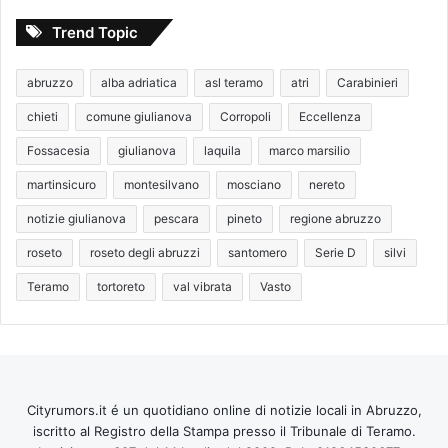
Trend Topic
abruzzo
alba adriatica
asl teramo
atri
Carabinieri
chieti
comune giulianova
Corropoli
Eccellenza
Fossacesia
giulianova
laquila
marco marsilio
martinsicuro
montesilvano
mosciano
nereto
notizie giulianova
pescara
pineto
regione abruzzo
roseto
roseto degli abruzzi
santomero
Serie D
silvi
Teramo
tortoreto
val vibrata
Vasto
Cityrumors.it é un quotidiano online di notizie locali in Abruzzo,
iscritto al Registro della Stampa presso il Tribunale di Teramo.