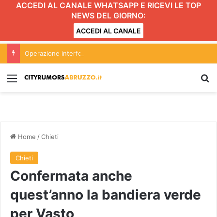
ACCEDI AL CANALE WHATSAPP E RICEVI LE TOP
NEWS DEL GIORNO:
ACCEDI AL CANALE
Operazione interforze nei locali della movida ad Alba Adriatica
Menu
C
Home
/
Chieti
Chieti
Confermata anche
quest’anno la bandiera verde
per Vasto