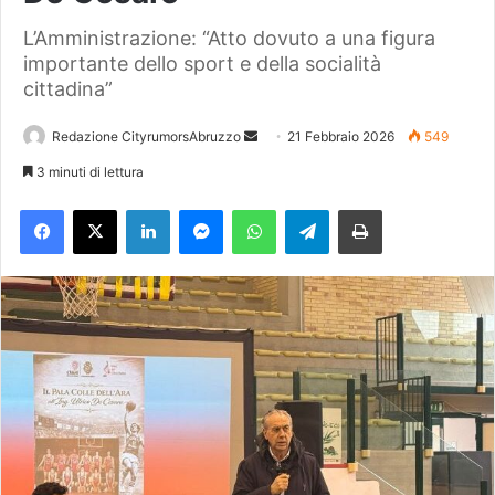
L’Amministrazione: “Atto dovuto a una figura
importante dello sport e della socialità
cittadina”
Redazione CityrumorsAbruzzo
I
21 Febbraio 2026
549
n
3 minuti di lettura
v
Facebook
X
LinkedIn
Messenger
WhatsApp
Telegram
Stampa
i
a
u
n
'
e
m
a
i
l