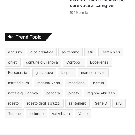
dare voce ai caregiver
19 ore fa
Trend Topic
abruzzo
alba adriatica
asl teramo
atri
Carabinieri
chieti
comune giulianova
Corropoli
Eccellenza
Fossacesia
giulianova
laquila
marco marsilio
martinsicuro
montesilvano
mosciano
nereto
notizie giulianova
pescara
pineto
regione abruzzo
roseto
roseto degli abruzzi
santomero
Serie D
silvi
Teramo
tortoreto
val vibrata
Vasto