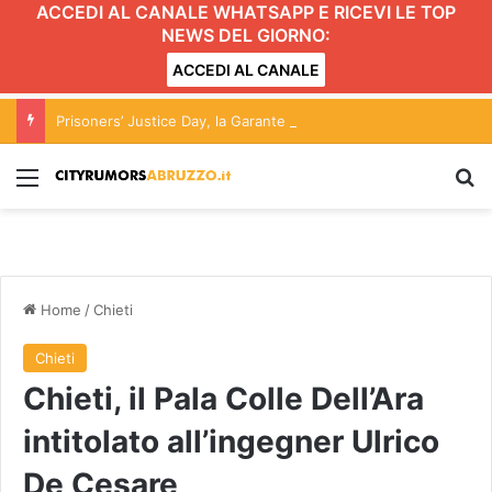
ACCEDI AL CANALE WHATSAPP E RICEVI LE TOP
NEWS DEL GIORNO:
ACCEDI AL CANALE
Prisoners’ Justice Day, la Garante regionale promuove un momento di confronto a Pescara
Menu
C
Home
/
Chieti
Chieti
Chieti, il Pala Colle Dell’Ara
intitolato all’ingegner Ulrico
De Cesare