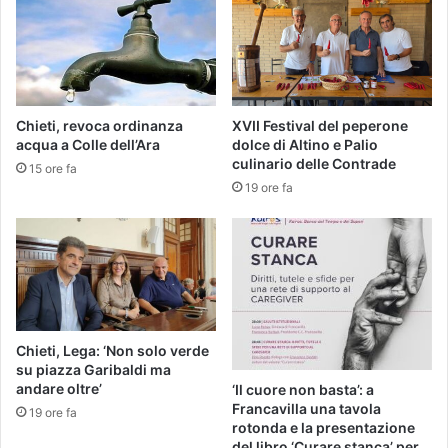
Chieti, revoca ordinanza
XVII Festival del peperone
acqua a Colle dell’Ara
dolce di Altino e Palio
culinario delle Contrade
15 ore fa
19 ore fa
Chieti, Lega: ‘Non solo verde
su piazza Garibaldi ma
andare oltre’
‘Il cuore non basta’: a
Francavilla una tavola
19 ore fa
rotonda e la presentazione
del libro ‘Curare stanca’ per