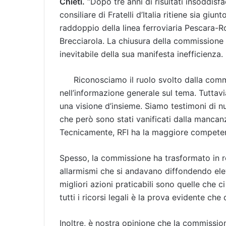
Chieti.
“Dopo tre anni di risultati insoddisfac
consiliare di Fratelli d’Italia ritiene sia giu
raddoppio della linea ferroviaria Pescara-Ro
Brecciarola. La chiusura della commissione
inevitabile della sua manifesta inefficienza.
Riconosciamo il ruolo svolto dalla commis
nell’informazione generale sul tema. Tuttavi
una visione d’insieme. Siamo testimoni di n
che però sono stati vanificati dalla mancanz
Tecnicamente, RFI ha la maggiore competenz
Spesso, la commissione ha trasformato in re
allarmismi che si andavano diffondendo elev
migliori azioni praticabili sono quelle che c
tutti i ricorsi legali è la prova evidente c
Inoltre, è nostra opinione che la commissio