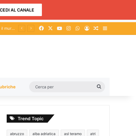
CEDI AL CANALE
Facebook
X
You Tube
Instagram
WhatsApp
Accedi
Un articolo a c
Barra lateral
Cerca
ubriche
per
Trend Topic
abruzzo
alba adriatica
asl teramo
atri