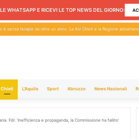
LE WHATSAPP E RICEVI LE TOP NEWS DEL GIORNO:
AC
eti, ecco il nuovo piano di sviluppo
Chieti
L’Aquila
Sport
Abruzzo
News Nazionali
R
aria. Fdi: ‘Inefficienza e propaganda, la Commissione ha fallito’