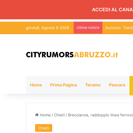
ACCEDI AL CANA
giovedì, Agosto 6 2026
Ultime notizie
Ospedale di Chi
Home
Prima Pagina
Teramo
Pescara
Home
/
Chieti
/
Brecciarola, raddoppio linea ferrovi
Chieti