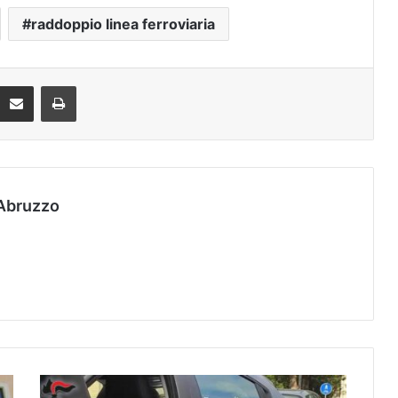
raddoppio linea ferroviaria
Condividi via mail
Stampa
Abruzzo