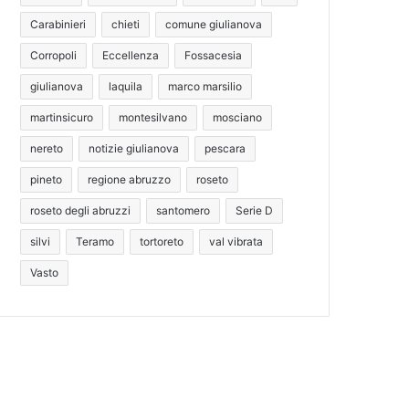
Carabinieri
chieti
comune giulianova
Corropoli
Eccellenza
Fossacesia
giulianova
laquila
marco marsilio
martinsicuro
montesilvano
mosciano
nereto
notizie giulianova
pescara
pineto
regione abruzzo
roseto
roseto degli abruzzi
santomero
Serie D
silvi
Teramo
tortoreto
val vibrata
Vasto