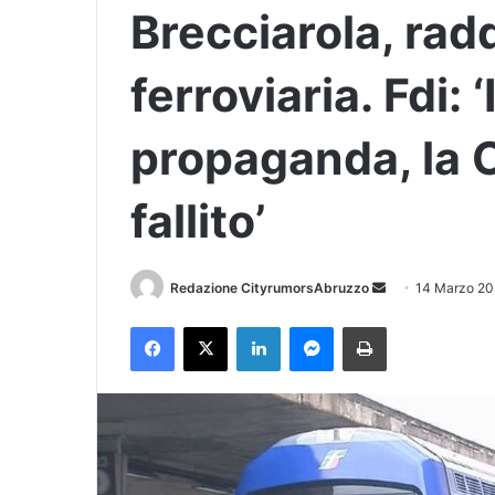
Brecciarola, rad
ferroviaria. Fdi: 
propaganda, la
fallito’
Redazione CityrumorsAbruzzo
I
14 Marzo 20
n
Facebook
X
LinkedIn
Messenger
Stampa
v
i
a
u
n
'