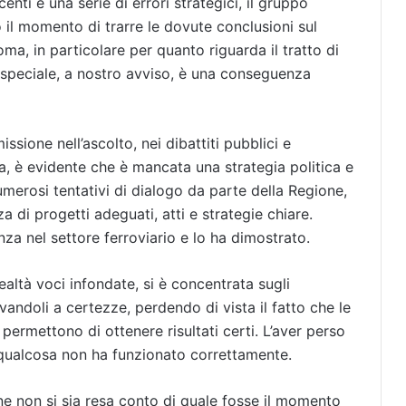
enti e una serie di errori strategici, il gruppo
nto il momento di trarre le dovute conclusioni sul
ma, in particolare per quanto riguarda il tratto di
 speciale, a nostro avviso, è una conseguenza
sione nell’ascolto, nei dibattiti pubblici e
a, è evidente che è mancata una strategia politica e
umerosi tentativi di dialogo da parte della Regione,
a di progetti adeguati, atti e strategie chiare.
a nel settore ferroviario e lo ha dimostrato.
altà voci infondate, si è concentrata sugli
andoli a certezze, perdendo di vista il fatto che le
i permettono di ottenere risultati certi. L’aver perso
he qualcosa non ha funzionato correttamente.
ne non si sia resa conto di quale fosse il momento