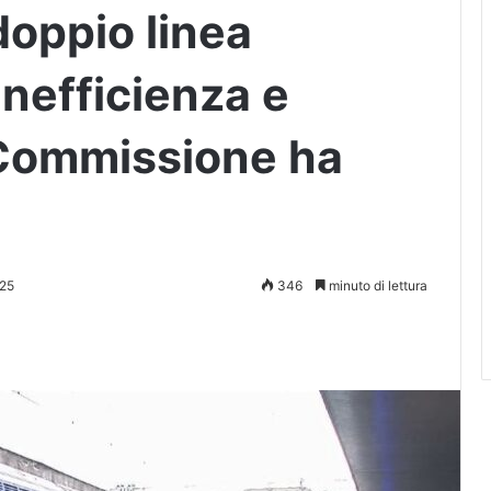
doppio linea
‘Inefficienza e
 Commissione ha
25
346
minuto di lettura