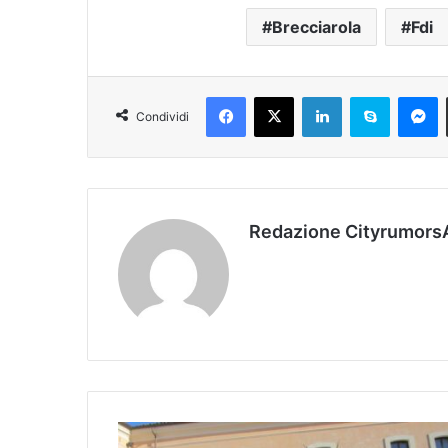
Brecciarola
Fdi
Facebook
X
LinkedIn
Skype
Messenger
Condividi
Redazione Cityrumors