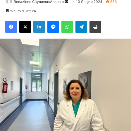
Redazione CityrumorsAbruzzo
I
10 Giugno 2024
533
n
minuto di lettura
v
Facebook
X
LinkedIn
Messenger
WhatsApp
Telegram
Stampa
i
a
u
n
'
e
m
a
i
l