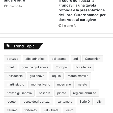
andare oltre’
‘Il cuore non basta’: a
Francavilla una tavola
1 giorno fa
rotonda e la presentazione
del libro ‘Curare stanca’ per
dare voce ai caregiver
1 giorno fa
Trend Topic
abruzzo
alba adriatica
asl teramo
atri
Carabinieri
chieti
comune giulianova
Corropoli
Eccellenza
Fossacesia
giulianova
laquila
marco marsilio
martinsicuro
montesilvano
mosciano
nereto
notizie giulianova
pescara
pineto
regione abruzzo
roseto
roseto degli abruzzi
santomero
Serie D
silvi
Teramo
tortoreto
val vibrata
Vasto