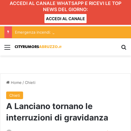
ACCEDI AL CANALE WHATSAPP E RICEVI LE TOP
NEWS DEL GIORNO:
ACCEDI AL CANALE
Emergenza incendi: dopo Montefino (spento) focolaio a Penna Sant’Andrea FOTO
Menu
C
Home
/
Chieti
Chieti
A Lanciano tornano le
interruzioni di gravidanza