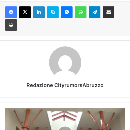
Facebook
X
LinkedIn
Skype
Messenger
WhatsApp
Telegram
Condividi via mail
Stampa
Redazione CityrumorsAbruzzo