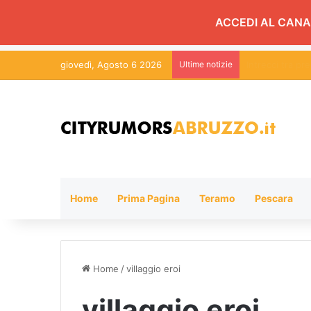
ACCEDI AL CANA
giovedì, Agosto 6 2026
Ultime notizie
Emozioni in Mu
Home
Prima Pagina
Teramo
Pescara
Home
/
villaggio eroi
villaggio eroi