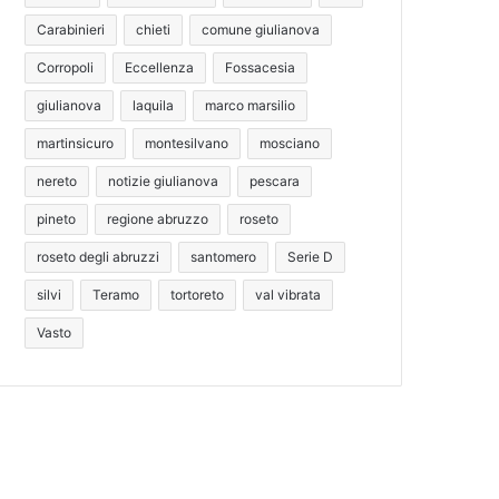
Carabinieri
chieti
comune giulianova
Corropoli
Eccellenza
Fossacesia
giulianova
laquila
marco marsilio
martinsicuro
montesilvano
mosciano
nereto
notizie giulianova
pescara
pineto
regione abruzzo
roseto
roseto degli abruzzi
santomero
Serie D
silvi
Teramo
tortoreto
val vibrata
Vasto