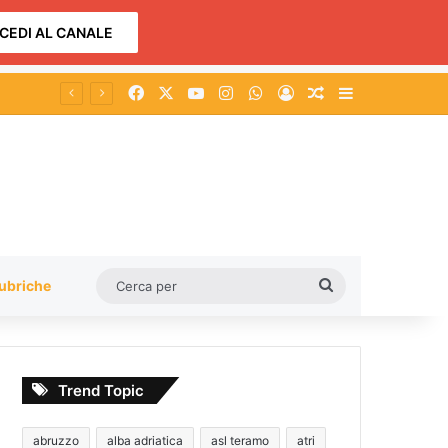
CEDI AL CANALE
Facebook
X
You Tube
Instagram
WhatsApp
Accedi
Un articolo a c
Barra lateral
Cerca
ubriche
per
Trend Topic
abruzzo
alba adriatica
asl teramo
atri