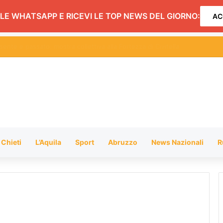
LE WHATSAPP E RICEVI LE TOP NEWS DEL GIORNO:
AC
sica: grande serata con i Tiromancino. Ora Serena Brancale
Chieti
L’Aquila
Sport
Abruzzo
News Nazionali
R