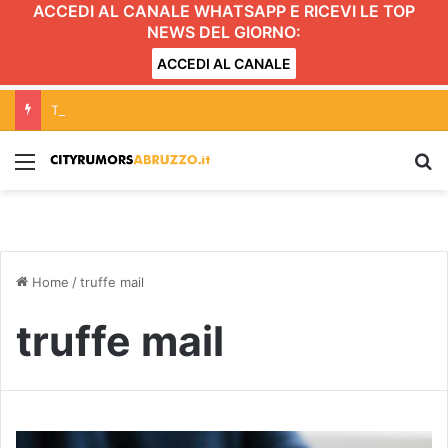
ACCEDI AL CANALE WHATSAPP E RICEVI LE TOP
NEWS DEL GIORNO:
ACCEDI AL CANALE
Tortoreto, festival artisti di strada: scattano limitazioni nella zona centrale del lungomare
Menu
C
Home
/
truffe mail
truffe mail