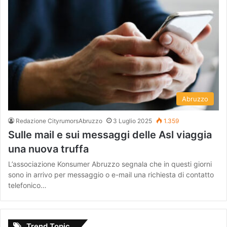
Abruzzo
Redazione CityrumorsAbruzzo
3 Luglio 2025
1.359
Sulle mail e sui messaggi delle Asl viaggia
una nuova truffa
L’associazione Konsumer Abruzzo segnala che in questi giorni
sono in arrivo per messaggio o e-mail una richiesta di contatto
telefonico…
Trend Topic