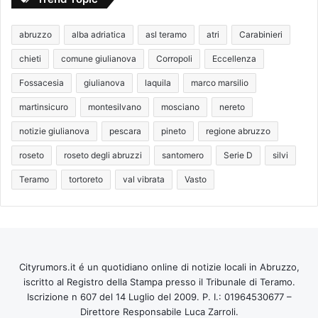
abruzzo
alba adriatica
asl teramo
atri
Carabinieri
chieti
comune giulianova
Corropoli
Eccellenza
Fossacesia
giulianova
laquila
marco marsilio
martinsicuro
montesilvano
mosciano
nereto
notizie giulianova
pescara
pineto
regione abruzzo
roseto
roseto degli abruzzi
santomero
Serie D
silvi
Teramo
tortoreto
val vibrata
Vasto
Cityrumors.it é un quotidiano online di notizie locali in Abruzzo,
iscritto al Registro della Stampa presso il Tribunale di Teramo.
Iscrizione n 607 del 14 Luglio del 2009. P. I.: 01964530677 –
Direttore Responsabile Luca Zarroli.