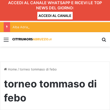
ACCEDI AL CANALE WHATSAPP E RICEVI LE TOP
NEWS DEL GIORNO:
ACCEDI AL CANALE
Alba Adriatica, lite all’esterno del locale: giovane finisce in ospedale
Menu
C
Home
/
torneo tommaso di febo
torneo tommaso di
febo