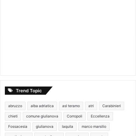
Trend Topic
abruzzo
alba adriatica
asl teramo
atri
Carabinieri
chieti
comune giulianova
Corropoli
Eccellenza
Fossacesia
giulianova
laquila
marco marsilio