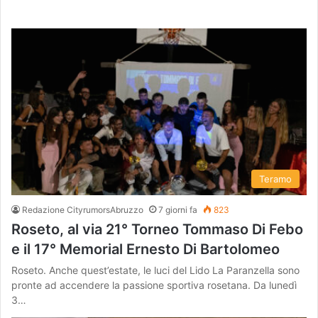
Teramo
Redazione CityrumorsAbruzzo
7 giorni fa
823
Roseto, al via 21° Torneo Tommaso Di Febo
e il 17° Memorial Ernesto Di Bartolomeo
Roseto. Anche quest’estate, le luci del Lido La Paranzella sono
pronte ad accendere la passione sportiva rosetana. Da lunedì
3…