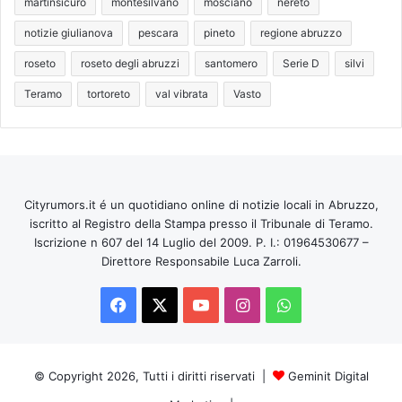
martinsicuro
montesilvano
mosciano
nereto
notizie giulianova
pescara
pineto
regione abruzzo
roseto
roseto degli abruzzi
santomero
Serie D
silvi
Teramo
tortoreto
val vibrata
Vasto
Cityrumors.it é un quotidiano online di notizie locali in Abruzzo,
iscritto al Registro della Stampa presso il Tribunale di Teramo.
Iscrizione n 607 del 14 Luglio del 2009. P. I.: 01964530677 –
Direttore Responsabile Luca Zarroli.
Facebook
X
You
Instagram
WhatsApp
Tube
© Copyright 2026, Tutti i diritti riservati |
Geminit Digital