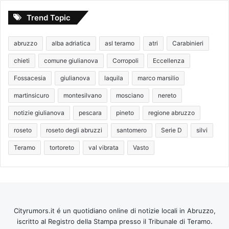
Trend Topic
abruzzo
alba adriatica
asl teramo
atri
Carabinieri
chieti
comune giulianova
Corropoli
Eccellenza
Fossacesia
giulianova
laquila
marco marsilio
martinsicuro
montesilvano
mosciano
nereto
notizie giulianova
pescara
pineto
regione abruzzo
roseto
roseto degli abruzzi
santomero
Serie D
silvi
Teramo
tortoreto
val vibrata
Vasto
Cityrumors.it é un quotidiano online di notizie locali in Abruzzo,
iscritto al Registro della Stampa presso il Tribunale di Teramo.