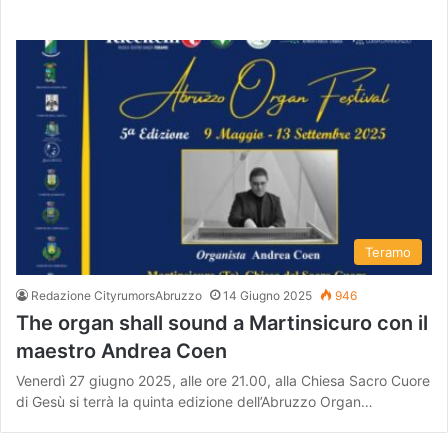
Teramo
Redazione CityrumorsAbruzzo
14 Giugno 2025
946
The organ shall sound a Martinsicuro con il
maestro Andrea Coen
Venerdì 27 giugno 2025, alle ore 21.00, alla Chiesa Sacro Cuore
di Gesù si terrà la quinta edizione dell’Abruzzo Organ…