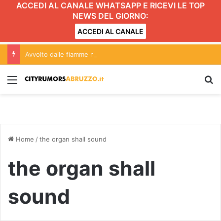
ACCEDI AL CANALE WHATSAPP E RICEVI LE TOP
NEWS DEL GIORNO:
ACCEDI AL CANALE
Avvolto dalle fiamme mentre accende il barbecue
Menu
C
Home
/
the organ shall sound
the organ shall
sound