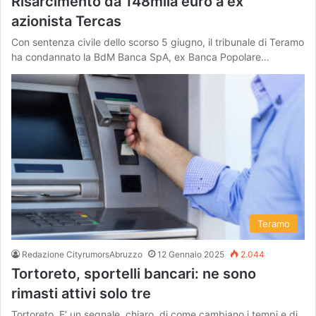
Risarcimento da 148mila euro a ex
azionista Tercas
Con sentenza civile dello scorso 5 giugno, il tribunale di Teramo
ha condannato la BdM Banca SpA, ex Banca Popolare…
Teramo
Redazione CityrumorsAbruzzo
12 Gennaio 2025
2.044
Tortoreto, sportelli bancari: ne sono
rimasti attivi solo tre
Tortoreto. E’ un segnale, chiaro, di come cambiano i tempi e di