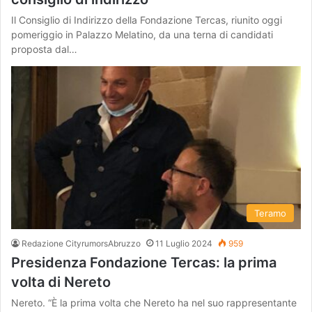
Il Consiglio di Indirizzo della Fondazione Tercas, riunito oggi
pomeriggio in Palazzo Melatino, da una terna di candidati
proposta dal…
Teramo
Redazione CityrumorsAbruzzo
11 Luglio 2024
959
Presidenza Fondazione Tercas: la prima
volta di Nereto
Nereto. “È la prima volta che Nereto ha nel suo rappresentante