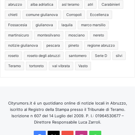
abruzzo
alba adriatica
asl teramo
atri
Carabinieri
chieti
comune giulianova
Corropoli
Eccellenza
Fossacesia
giulianova
laquila
marco marsilio
martinsicuro
montesilvano
mosciano
nereto
notizie giulianova
pescara
pineto
regione abruzzo
roseto
roseto degli abruzzi
santomero
Serie D
silvi
Teramo
tortoreto
val vibrata
Vasto
Cityrumors.it é un quotidiano online di notizie locali in Abruzzo,
iscritto al Registro della Stampa presso il Tribunale di Teramo.
Iscrizione n 607 del 14 Luglio del 2009. P. I.: 01964530677 –
Direttore Responsabile Luca Zarroli.