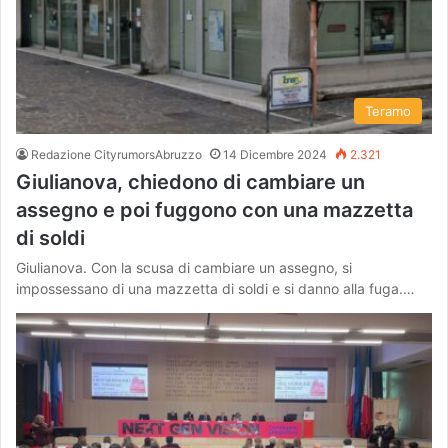
Teramo
Redazione CityrumorsAbruzzo
14 Dicembre 2024
2.321
Giulianova, chiedono di cambiare un
assegno e poi fuggono con una mazzetta
di soldi
Giulianova. Con la scusa di cambiare un assegno, si
impossessano di una mazzetta di soldi e si danno alla fuga.…