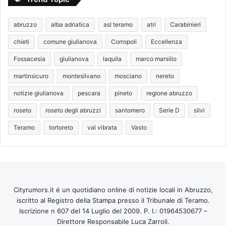
abruzzo
alba adriatica
asl teramo
atri
Carabinieri
chieti
comune giulianova
Corropoli
Eccellenza
Fossacesia
giulianova
laquila
marco marsilio
martinsicuro
montesilvano
mosciano
nereto
notizie giulianova
pescara
pineto
regione abruzzo
roseto
roseto degli abruzzi
santomero
Serie D
silvi
Teramo
tortoreto
val vibrata
Vasto
Cityrumors.it é un quotidiano online di notizie locali in Abruzzo,
iscritto al Registro della Stampa presso il Tribunale di Teramo.
Iscrizione n 607 del 14 Luglio del 2009. P. I.: 01964530677 –
Direttore Responsabile Luca Zarroli.