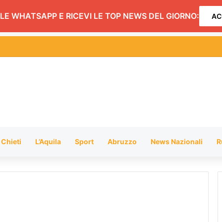
LE WHATSAPP E RICEVI LE TOP NEWS DEL GIORNO:
AC
ndi: dopo Montefino (spento) focolaio a Penna Sant’Andrea FOTO
Chieti
L’Aquila
Sport
Abruzzo
News Nazionali
R