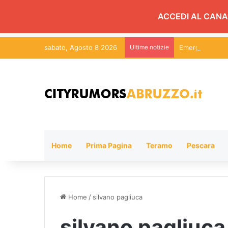
ACCEDI AL CANA
sabato, Agosto 8 2026
Ultime notizie
Emergenza ince
Home
Prima Pagina
Teramo
Pescara
Home
/
silvano pagliuca
silvano pagliuca