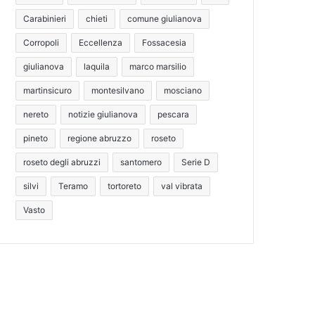
Carabinieri
chieti
comune giulianova
Corropoli
Eccellenza
Fossacesia
giulianova
laquila
marco marsilio
martinsicuro
montesilvano
mosciano
nereto
notizie giulianova
pescara
pineto
regione abruzzo
roseto
roseto degli abruzzi
santomero
Serie D
silvi
Teramo
tortoreto
val vibrata
Vasto