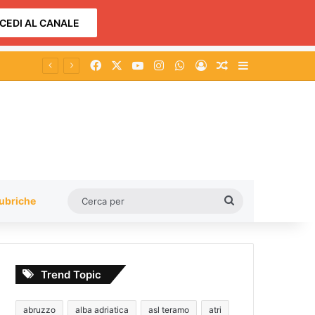
CEDI AL CANALE
Facebook
X
You Tube
Instagram
WhatsApp
Accedi
Un articolo a c
Barra lateral
Cerca
ubriche
per
Trend Topic
abruzzo
alba adriatica
asl teramo
atri