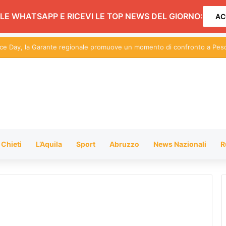
LE WHATSAPP E RICEVI LE TOP NEWS DEL GIORNO:
AC
tice Day, la Garante regionale promuove un momento di confronto a Pes
Chieti
L’Aquila
Sport
Abruzzo
News Nazionali
R