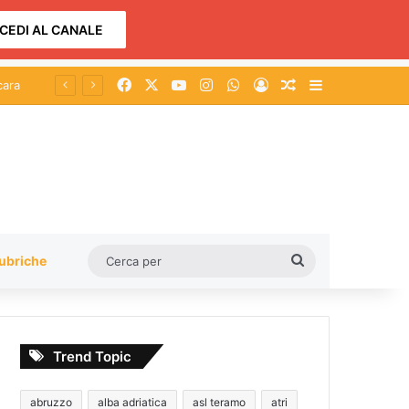
CEDI AL CANALE
Facebook
X
You Tube
Instagram
WhatsApp
Accedi
Un articolo a c
Barra lateral
cara
Cerca
ubriche
per
Trend Topic
abruzzo
alba adriatica
asl teramo
atri