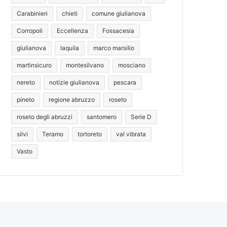
Carabinieri
chieti
comune giulianova
Corropoli
Eccellenza
Fossacesia
giulianova
laquila
marco marsilio
martinsicuro
montesilvano
mosciano
nereto
notizie giulianova
pescara
pineto
regione abruzzo
roseto
roseto degli abruzzi
santomero
Serie D
silvi
Teramo
tortoreto
val vibrata
Vasto