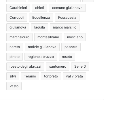
Carabinieri
chieti
comune giulianova
Corropoli
Eccellenza
Fossacesia
giulianova
laquila
marco marsilio
martinsicuro
montesilvano
mosciano
nereto
notizie giulianova
pescara
pineto
regione abruzzo
roseto
roseto degli abruzzi
santomero
Serie D
silvi
Teramo
tortoreto
val vibrata
Vasto