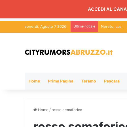
ACCEDI AL CANA
venerdì, Agosto 7 2026
Ultime notizie
Home
Prima Pagina
Teramo
Pescara
Home
/
rosso semaforico
rosso semaforic