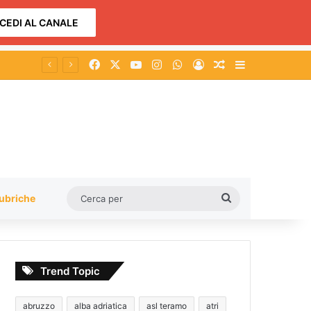
CEDI AL CANALE
Facebook
X
You Tube
Instagram
WhatsApp
Accedi
Un articolo a c
Barra lateral
Nereto, casa di riposo “Rosina Rozzi”: approvata dalla maggioranza la mozione per la tutela della struttura
Cerca
ubriche
per
Trend Topic
abruzzo
alba adriatica
asl teramo
atri