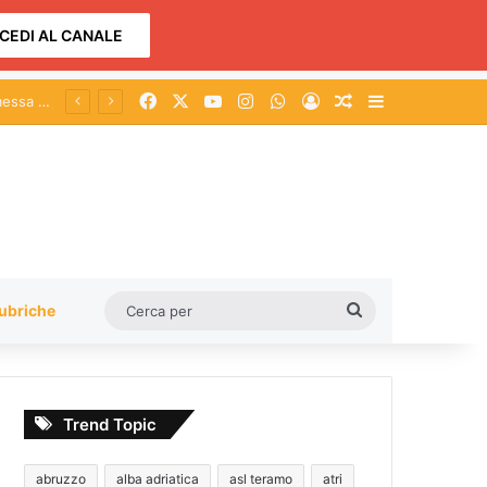
CEDI AL CANALE
Facebook
X
You Tube
Instagram
WhatsApp
Accedi
Un articolo a c
Barra lateral
Giulianova, Madonna del Portosalvo: giornata conclusiva con processione in mare, messa e concerto
Cerca
ubriche
per
Trend Topic
abruzzo
alba adriatica
asl teramo
atri