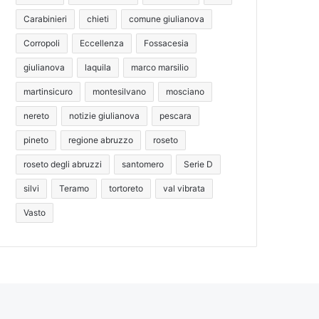
Carabinieri
chieti
comune giulianova
Corropoli
Eccellenza
Fossacesia
giulianova
laquila
marco marsilio
martinsicuro
montesilvano
mosciano
nereto
notizie giulianova
pescara
pineto
regione abruzzo
roseto
roseto degli abruzzi
santomero
Serie D
silvi
Teramo
tortoreto
val vibrata
Vasto