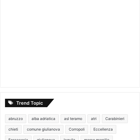
Trend Topic
abruzzo
alba adriatica
asl teramo
atri
Carabinieri
chieti
comune giulianova
Corropoli
Eccellenza
Fossacesia
giulianova
laquila
marco marsilio