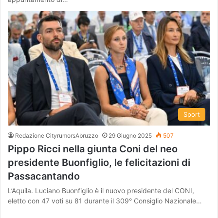
Sport
Redazione CityrumorsAbruzzo
29 Giugno 2025
507
Pippo Ricci nella giunta Coni del neo
presidente Buonfiglio, le felicitazioni di
Passacantando
L’Aquila. Luciano Buonfiglio è il nuovo presidente del CONI,
eletto con 47 voti su 81 durante il 309° Consiglio Nazionale…