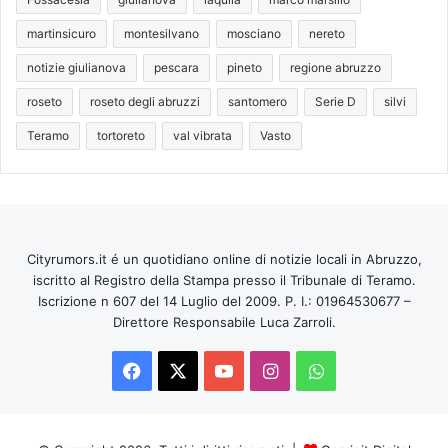
martinsicuro
montesilvano
mosciano
nereto
notizie giulianova
pescara
pineto
regione abruzzo
roseto
roseto degli abruzzi
santomero
Serie D
silvi
Teramo
tortoreto
val vibrata
Vasto
Cityrumors.it é un quotidiano online di notizie locali in Abruzzo,
iscritto al Registro della Stampa presso il Tribunale di Teramo.
Iscrizione n 607 del 14 Luglio del 2009. P. I.: 01964530677 –
Direttore Responsabile Luca Zarroli.
Facebook
X
You
Instagram
WhatsApp
Tube