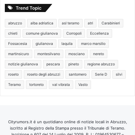
Trend Topic
abruzzo
alba adriatica
asl teramo
atri
Carabinieri
chieti
comune giulianova
Corropoli
Eccellenza
Fossacesia
giulianova
laquila
marco marsilio
martinsicuro
montesilvano
mosciano
nereto
notizie giulianova
pescara
pineto
regione abruzzo
roseto
roseto degli abruzzi
santomero
Serie D
silvi
Teramo
tortoreto
val vibrata
Vasto
Cityrumors.it é un quotidiano online di notizie locali in Abruzzo,
iscritto al Registro della Stampa presso il Tribunale di Teramo.
Iscrizione n 607 del 14 Luglio del 2009. P. I.: 01964530677 –