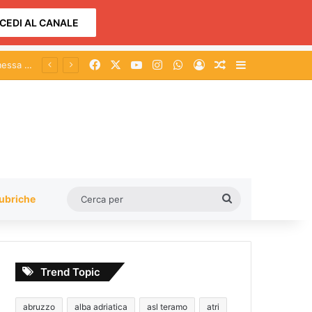
CEDI AL CANALE
Facebook
X
You Tube
Instagram
WhatsApp
Accedi
Un articolo a c
Barra lateral
Cerca
ubriche
per
Trend Topic
abruzzo
alba adriatica
asl teramo
atri