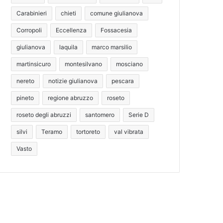
Carabinieri
chieti
comune giulianova
Corropoli
Eccellenza
Fossacesia
giulianova
laquila
marco marsilio
martinsicuro
montesilvano
mosciano
nereto
notizie giulianova
pescara
pineto
regione abruzzo
roseto
roseto degli abruzzi
santomero
Serie D
silvi
Teramo
tortoreto
val vibrata
Vasto