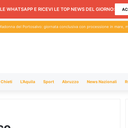
LE WHATSAPP E RICEVI LE TOP NEWS DEL GIORNO:
AC
auto in esposizione per “Sulle strade di Rosburgo”
Chieti
L’Aquila
Sport
Abruzzo
News Nazionali
R
co