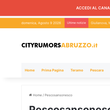
ACCEDI AL CANA
domenica, Agosto 9 2026
Ultime notizie
Roseto, 130 
Home
Prima Pagina
Teramo
Pescara
Home
/
Pescosansonesco
Pescosansones