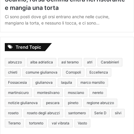
e mangia una torta
Ci sono posti dove gli orsi entrano anche nelle cucine,
mangiano la torta, e nessuno li tocca, e ci sono…
Trend Topic
abruzzo
alba adriatica
asl teramo
atri
Carabinieri
chieti
comune giulianova
Corropoli
Eccellenza
Fossacesia
giulianova
laquila
marco marsilio
martinsicuro
montesilvano
mosciano
nereto
notizie giulianova
pescara
pineto
regione abruzzo
roseto
roseto degli abruzzi
santomero
Serie D
silvi
Teramo
tortoreto
val vibrata
Vasto