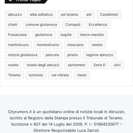
abruzzo
alba adriatica
asl teramo
atri
Carabinieri
chieti
comune giulianova
Corropoli
Eccellenza
Fossacesia
giulianova
laquila
marco marsilio
martinsicuro
montesilvano
mosciano
nereto
notizie giulianova
pescara
pineto
regione abruzzo
roseto
roseto degli abruzzi
santomero
Serie D
silvi
Teramo
tortoreto
val vibrata
Vasto
Cityrumors.it é un quotidiano online di notizie locali in Abruzzo,
iscritto al Registro della Stampa presso il Tribunale di Teramo.
Iscrizione n 607 del 14 Luglio del 2009. P. I.: 01964530677 –
Direttore Responsabile Luca Zarroli.