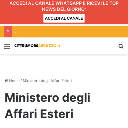
ACCEDI AL CANALE WHATSAPP E RICEVI LE TOP
NEWS DEL GIORNO:
ACCEDI AL CANALE
Un milione e mezzo di risorse a Teramo per manutenzioni e videosorveglianza
Menu
C
Home
/
Ministero degli Affari Esteri
Ministero degli
Affari Esteri