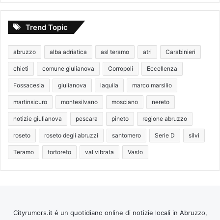
Trend Topic
abruzzo
alba adriatica
asl teramo
atri
Carabinieri
chieti
comune giulianova
Corropoli
Eccellenza
Fossacesia
giulianova
laquila
marco marsilio
martinsicuro
montesilvano
mosciano
nereto
notizie giulianova
pescara
pineto
regione abruzzo
roseto
roseto degli abruzzi
santomero
Serie D
silvi
Teramo
tortoreto
val vibrata
Vasto
Cityrumors.it é un quotidiano online di notizie locali in Abruzzo,