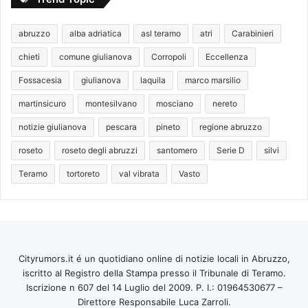
abruzzo
alba adriatica
asl teramo
atri
Carabinieri
chieti
comune giulianova
Corropoli
Eccellenza
Fossacesia
giulianova
laquila
marco marsilio
martinsicuro
montesilvano
mosciano
nereto
notizie giulianova
pescara
pineto
regione abruzzo
roseto
roseto degli abruzzi
santomero
Serie D
silvi
Teramo
tortoreto
val vibrata
Vasto
Cityrumors.it é un quotidiano online di notizie locali in Abruzzo,
iscritto al Registro della Stampa presso il Tribunale di Teramo.
Iscrizione n 607 del 14 Luglio del 2009. P. I.: 01964530677 –
Direttore Responsabile Luca Zarroli.