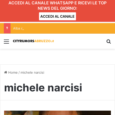
ACCEDI AL CANALE WHATSAPP E RICEVI LE TOP
NEWS DEL GIORNO:
ACCEDI AL CANALE
Alba Adriatica, movida e Gattopardo: conferenza aperta alle forze politiche. L’incontro
Menu
C
Home
/
michele narcisi
michele narcisi