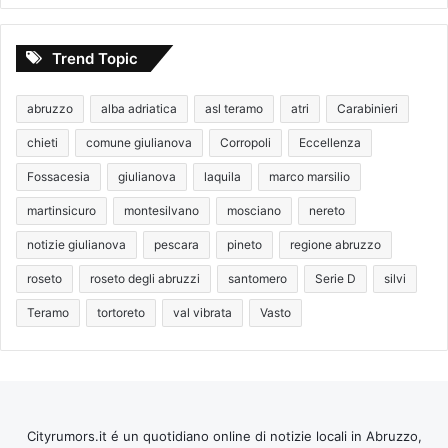
Trend Topic
abruzzo
alba adriatica
asl teramo
atri
Carabinieri
chieti
comune giulianova
Corropoli
Eccellenza
Fossacesia
giulianova
laquila
marco marsilio
martinsicuro
montesilvano
mosciano
nereto
notizie giulianova
pescara
pineto
regione abruzzo
roseto
roseto degli abruzzi
santomero
Serie D
silvi
Teramo
tortoreto
val vibrata
Vasto
Cityrumors.it é un quotidiano online di notizie locali in Abruzzo,