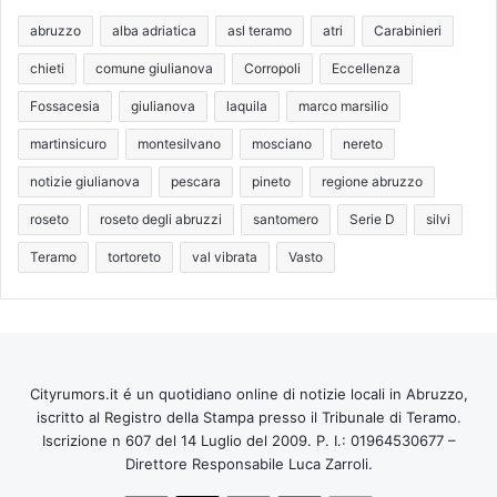
abruzzo
alba adriatica
asl teramo
atri
Carabinieri
chieti
comune giulianova
Corropoli
Eccellenza
Fossacesia
giulianova
laquila
marco marsilio
martinsicuro
montesilvano
mosciano
nereto
notizie giulianova
pescara
pineto
regione abruzzo
roseto
roseto degli abruzzi
santomero
Serie D
silvi
Teramo
tortoreto
val vibrata
Vasto
Cityrumors.it é un quotidiano online di notizie locali in Abruzzo,
iscritto al Registro della Stampa presso il Tribunale di Teramo.
Iscrizione n 607 del 14 Luglio del 2009. P. I.: 01964530677 –
Direttore Responsabile Luca Zarroli.