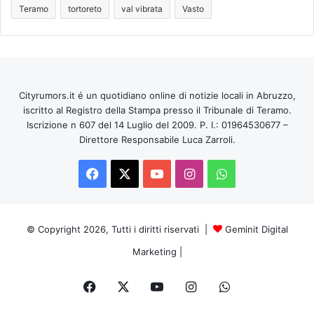
Teramo
tortoreto
val vibrata
Vasto
Cityrumors.it é un quotidiano online di notizie locali in Abruzzo,
iscritto al Registro della Stampa presso il Tribunale di Teramo.
Iscrizione n 607 del 14 Luglio del 2009. P. I.: 01964530677 –
Direttore Responsabile Luca Zarroli.
Facebook
X
You
Instagram
WhatsApp
Tube
© Copyright 2026, Tutti i diritti riservati |
Geminit Digital
Marketing
|
Facebook
X
You
Instagram
WhatsApp