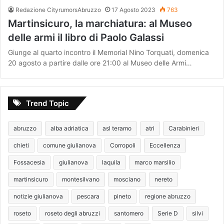
Redazione CityrumorsAbruzzo
17 Agosto 2023
763
Martinsicuro, la marchiatura: al Museo
delle armi il libro di Paolo Galassi
Giunge al quarto incontro il Memorial Nino Torquati, domenica
20 agosto a partire dalle ore 21:00 al Museo delle Armi…
Trend Topic
abruzzo
alba adriatica
asl teramo
atri
Carabinieri
chieti
comune giulianova
Corropoli
Eccellenza
Fossacesia
giulianova
laquila
marco marsilio
martinsicuro
montesilvano
mosciano
nereto
notizie giulianova
pescara
pineto
regione abruzzo
roseto
roseto degli abruzzi
santomero
Serie D
silvi